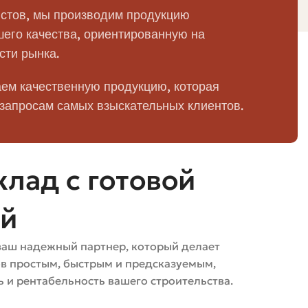
естится мало кирпича. Большой самосвал или фургон
стов, мы производим продукцию
ного авто выше, однако цена за единицу кирпича может
его качества, ориентированную на
сти рынка.
т время и силы, но стоит дороже. Если подъезд
ем качественную продукцию, которая
 запросам самых взыскательных клиентов.
 приведут к неэффективному использованию
лад с готовой
чёте на кирпич.
от типа и упаковки. По весу это будет от 1.1 до 2
ей
ваш надежный партнер, который делает
ов простым, быстрым и предсказуемым,
 и рентабельность вашего строительства.
ая разгрузка, подъём на этажи без лифта или
ату за работу грузчиков и за аренду манипулятора.