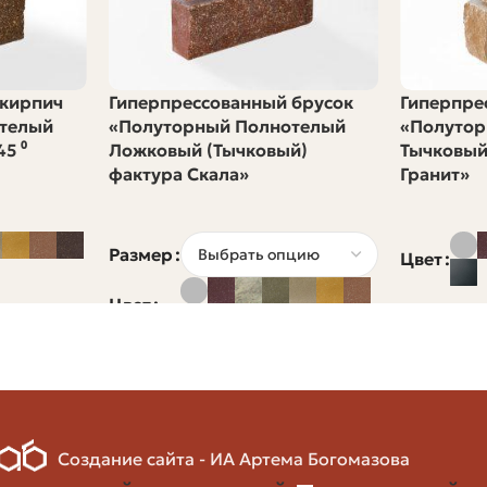
ллет)
(л/100 Км)
 паллета
12–14
 кирпич
Гиперпрессованный брусок
Гиперпре
телый
«Полуторный Полнотелый
«Полутор
5 ⁰
Ложковый (Тычковый)
Тычковый
 паллета
14–18
фактура Скала»
Гранит»
0 паллет
18–25
Размер
Цвет
20 паллет (в зависимости от
Цвет
25–35
ковки)
ней добавляются амортизация транспорта, оплата води
тариф за км у перевозчика окажется значительно выше
Создание сайта - ИА Артема Богомазова
юстрация)