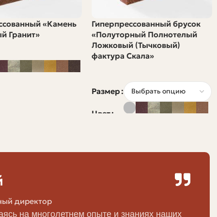
 инструмент для предварительных оценок, но не
ссованный «Камень
Гиперпрессованный брусок
й Гранит»
«Полуторный Полнотелый
Ложковый (Тычковый)
фактура Скала»
говое значение складывается из нескольких
Размер
Цвет
о и обратный путь без груза. Многие перевозчики
ючать участки с плохой дорогой, платные участки или
гда выгоднее договориться о сборной доставке с
й
ный директор
ясь на многолетнем опыте и знаниях наших