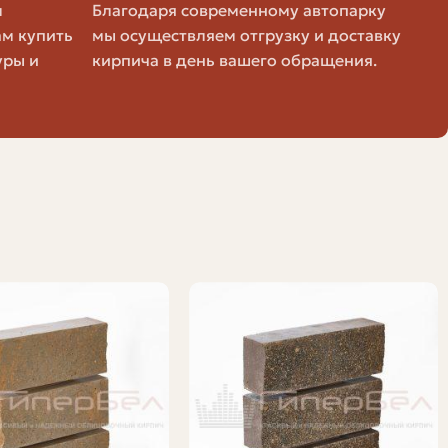
м
Благодаря современному автопарку
ам купить
мы осуществляем отгрузку и доставку
уры и
кирпича в день вашего обращения.
зке в подъёме — всё это влечёт дополнительные
нансовые потоки.
ебуют времени и материалов, их стоимости
+ ставка за километр × расстояние + плата за
илометров и минимальных выплат.
ности. Это иллюстрация, а не прайс-лист; реальные
ва
Примерная Стоимость Топлива За Км (при