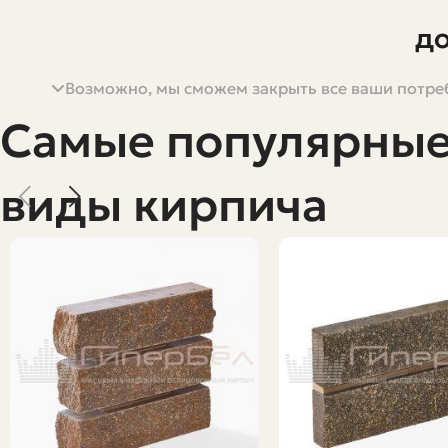
до
Возможно, мы сможем закрыть все ваши потреб
Тема кажется сухой и практичной, но для любого стро
считают только цену самого кирпича и упускают из виду
Самые популярны
километр, как логисты и перевозчики считают стоимост
примерами и таблицами, чтобы вы могли прикинуть ра
виды кирпича
Я постараюсь объяснить всё простым языком, без сухи
понимали принцип. И в конце дам чек-лист, который п
Почему цена за километр важна и к
Когда говорят о «цене за километр», имеют в виду две
практическая модель расчёта, которую используют при
итоговую сумму, которую вы увидите в счёте.
Важно понимать, что перевозчики редко считают тольк