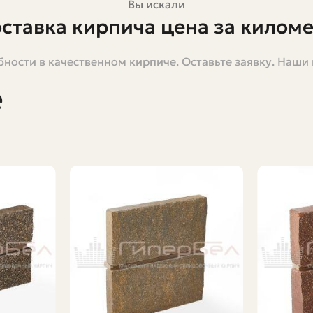
Вы искали
ставка кирпича цена за килом
ности в качественном кирпиче. Оставьте заявку. Наши
ительства стоимость доставки кирпича способна превра
, насколько дорога может оказаться его доставка. В эт
е
ь, какие дополнительные траты следует учитывать и как
сходы прямо сейчас.
х формул, но с конкретикой. Где нужно — приведу при
оможет подготовить заказ и избежать типичных ошибок
ак её обычно применяют
 вещи. Первая — это ставка перевозчика за каждый кило
 удалённых доставках, когда важно учесть и обратный 
о расстояние. Они учитывают массу груза, объём, нео