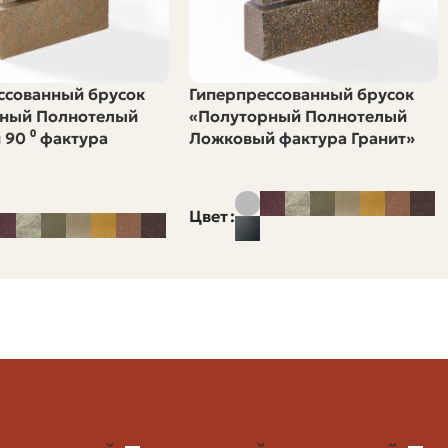
Цене 60 Руб/л)
7.2–8.4 руб/км
ссованный брусок
Гиперпрессованный брусок
ный Полнотелый
«Полуторный Полнотелый
 90 ⁰ фактура
Ложковый фактура Гранит»
8.4–10.8 руб/км
Цвет
10.8–15 руб/км
15–21 руб/км
теля, время на погрузку и разгрузку, вероятность
, чем сумма только топливных расходов.