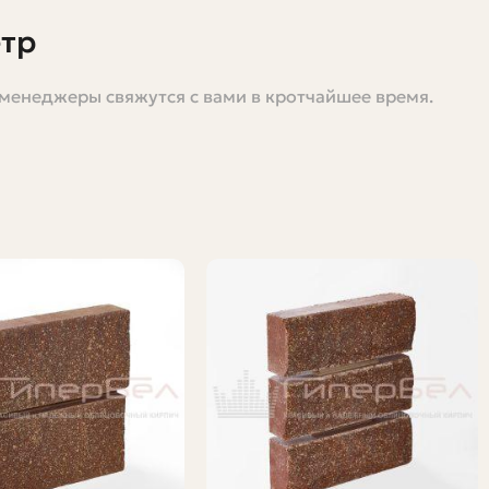
етр
 менеджеры свяжутся с вами в кротчайшее время.
титься в значимую строку в бюджете. Люди часто
ой статье я подробно разберу, от чего зависит цена за
 снизить итоговый чек. Текст практичный, с
мерные расчёты, помечая их как иллюстрацию, чтобы вы
.
метр пробега с учётом загрузки и разгрузки. Вторая —
путь без груза. Обе эти составляющие влияют на
бходимость манипулятора, сложность подъезда,