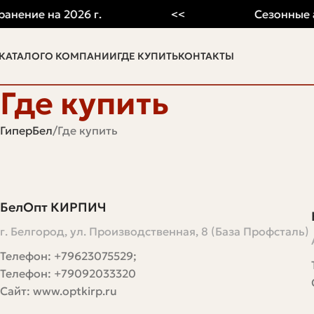
ение на 2026 г.
<<
Сезонные ак
КАТАЛОГ
О КОМПАНИИ
ГДЕ КУПИТЬ
КОНТАКТЫ
Где купить
ГиперБел
Где купить
БелОпт КИРПИЧ
г. Белгород, ул. Производственная, 8 (База Профсталь)
Телефон: +79623075529;
Телефон: +79092033320
Сайт: www.optkirp.ru