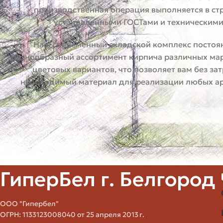
производственная операция выполняется в стр
установленными ГОСТами и техническими
Наш современный складской комплекс постоя
разнообразный ассортимент кирпича различных ма
цветовых вариантов, что позволяет вам без з
необходимый материал для реализации любых ар
ГиперБел г. Белгород
ООО "Гипербел"
ОГРН: 1133123008040 от 25 апреля 2013 г.