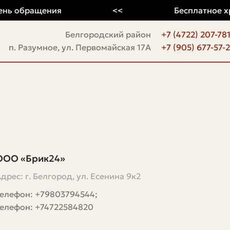
ь обращения
<<
Бесплатное хран
Белгородский район
+7 (4722) 207-78
п. Разумное, ул. Первомайская 17А
+7 (905) 677-57-
ООО «Брик24»
дрес: г. Белгород, ул. Есенина 9к2
Телефон: +79803794544;
Телефон: +74722584820