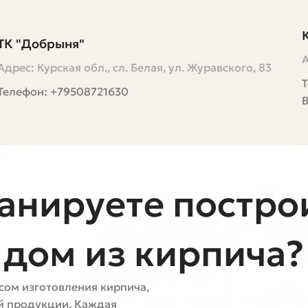
ТК "Добрыня"
А
Адрес: Курская обл., сл. Белая, ул. Журавского, 83
Т
Телефон: +79508721630
анируете постро
дом из кирпича?
сом изготовления кирпича,
ой продукции. Каждая