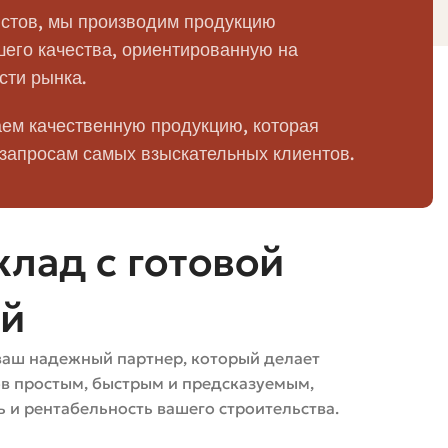
стов, мы производим продукцию
ных рисках. Для кирпича это не критично, но мокрый
его качества, ориентированную на
сти рынка.
нт и специализированная техника для выталкивания
ем качественную продукцию, которая
 запросам самых взыскательных клиентов.
т паллеты аккуратно и ставит их прямо у нужной
лад с готовой
ижения затрат на разгрузку и уменьшения риска
ей
ваш надежный партнер, который делает
ов простым, быстрым и предсказуемым,
 и рентабельность вашего строительства.
ся. Но если это крупноштучный блок или сыпучие