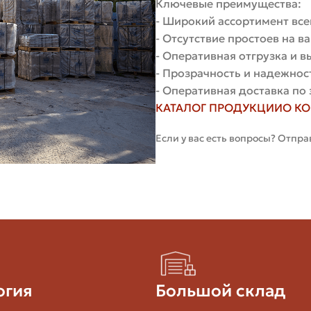
Ключевые преимущества:
- Широкий ассортимент все
ддонно-рамное крепление и возможность аккуратной в
- Отсутствие простоев на 
- Оперативная отгрузка и 
- Прозрачность и надежнос
Паллеты С Кирпичом (примерно)
Преимущест
- Оперативная доставка по 
КАТАЛОГ ПРОДУКЦИИ
О К
6–12
Маневреннос
Если у вас есть вопросы? Отпра
10–25
Защита от п
20–45
Большие объ
6–20
Разгрузка бе
 для перевозки
огия
Большой склад