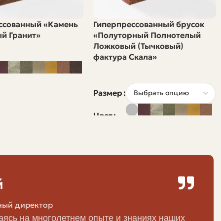
я, деньги и нервные клетки всех участников процесса.
ссованный «Камень
Гиперпрессованный брусок
й Гранит»
«Полуторный Полнотелый
Ложковый (Тычковый)
— основные варианты, которые чаще всего встречаются
фактура Скала»
 меньший грузовик, который подъедет ближе к месту
Размер
Цвет
. Удобен тем, что при наличии крана-манипулятора
ёмах.
ит подумать о тентовой защите или использовании
й
ный директор
ясь на многолетнем опыте и знаниях наших