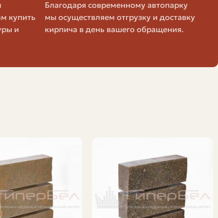
м
Благодаря современному автопарку
ать, нужно знать тип кирпича, вес одной единицы,
ам купить
мы осуществляем отгрузку и доставку
уры и
кирпича в день вашего обращения.
Ниже — таблица с типичными показателями для
Штук На Паллете (прибл.)
200–250
200–240
200–230
250–300