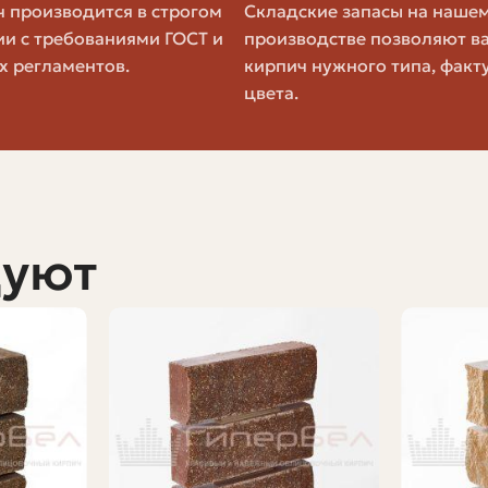
 производится в строгом
Складские запасы на наше
ли к перевозке лишнего веса. Чтобы правильно рассчит
ии с требованиями ГОСТ и
производстве позволяют в
ую загрузку транспортного средства.
х регламентов.
кирпич нужного типа, факт
ного кирпича и количество штук в кубическом метре. 
цвета.
 Кг
Штук В 1 М³ (примерно)
480–520
дуют
480–520
460–500
400–450