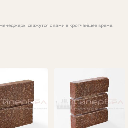
 менеджеры свяжутся с вами в кротчайшее время.
ля или прораба это ключевая операция, от которой
ту, повышает риск повреждений и добавляет затрат. В
 закрепить кирпич, какие разрешения могут
 и какие простые правила помогли избежать лишних
с другой — при неправильной транспортировке легко
 для проекта. Часто их стоимость на тонну невелика,
афика. А когда дело касается крупной стройки, то