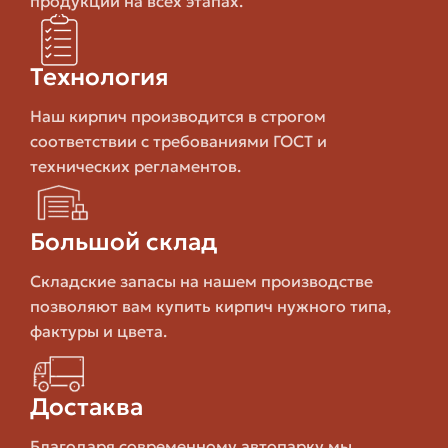
продукции на всех этапах.
Технология производства
Производственный цикл гиперпресс кирпича включает
Технология
несколько ключевых этапов: подбор сырья,
дозирование и смешивание, прессование, выдержка и
Наш кирпич производится в строгом
контроль качества. Каждый этап важен, потому что от
соответствии с требованиями ГОСТ и
него зависит конечный результат.
технических регламентов.
Дальше мы разберем эти этапы подробнее, но сразу
отмечу: главное — правильная рецептура и
Большой склад
стабильность параметров на линии производства.
Складские запасы на нашем производстве
Мелкая погрешность в дозировке или изменчивый
позволяют вам купить кирпич нужного типа,
состав заполнителя могут привести к разбежке по
фактуры и цвета.
прочности и внешнему виду.
Сырье и рецептура
Достаква
В основе смеси — вяжущее (чаще портландцемент),
Благодаря современному автопарку мы