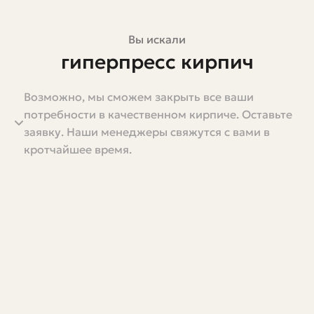
Вы искали
гиперпресс кирпич
Возможно, мы сможем закрыть все ваши
Если коротко — это современный строительный
потребности в качественном кирпиче. Оставьте
материал, который стал заметной альтернативой
заявку. Наши менеджеры свяжутся с вами в
традиционному кирпичу и блочным изделиям. Но
кротчайшее время.
коротко — не значит полно. В этой статье я подробно
расскажу, что такое гиперпресс кирпич, как его
делают, где и почему его применяют, на что обратить
внимание при выборе, а также поделюсь
практическими советами, которые накопил, наблюдая
работы на стройплощадках и общаясь с мастерами.
Тонкая грань между рекламой и реальностью часто
смазывает представление о новых материалах. Здесь я
постараюсь быть конкретным, без лишней воды и без