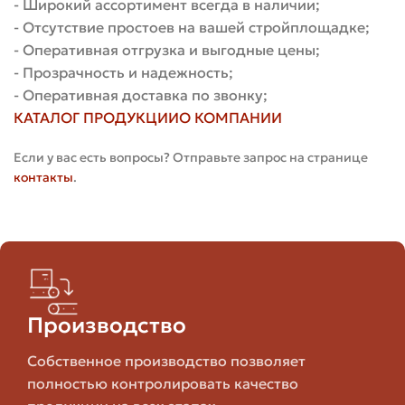
- Широкий ассортимент всегда в наличии;
фасадов и строительства заборов. Он подходит там,
- Отсутствие простоев на вашей стройплощадке;
где нужна высокая прочность и точность кладки.
- Оперативная отгрузка и выгодные цены;
- Прозрачность и надежность;
Кроме того, гиперпресс кирпич используют для
- Оперативная доставка по звонку;
мощения дорожек и площадок, в промышленных
КАТАЛОГ ПРОДУКЦИИ
О КОМПАНИИ
сооружениях и при строительстве хозяйственных
построек. Благодаря возможности варьировать
Если у вас есть вопросы? Отправьте запрос на странице
фактуру поверхности, материал хорошо смотрится в
контакты
.
ландшафтных проектах и в облицовке торговых
фасадов.
Наружные несущие стены и цоколи.
Облицовка фасадов и декоративные элементы.
Постройки хозяйственного назначения, гаражи,
Производство
мастерские.
Мощение дорожек, площадок и шаговых зон.
Собственное производство позволяет
Малые архитектурные формы — заборы, столбы,
полностью контролировать качество
перголы.