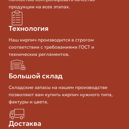
продукции на всех этапах.
Декоративная
Узкий/фагот
кладка,
60–160 руб.
Технология
цоколи
Наш кирпич производится в строгом
соответствии с требованиями ГОСТ и
технических регламентов.
Дорожки,
Клинкероподобный
80–250 руб.
фасады
Большой склад
Околоугловые
Складские запасы на нашем производстве
Угловой элемент
90–300 руб.
решения
позволяют вам купить кирпич нужного типа,
фактуры и цвета.
Если переводить в цену за квадратный метр
Достаква
облицовки, ориентируйтесь на 1500–4500 руб/м2 с