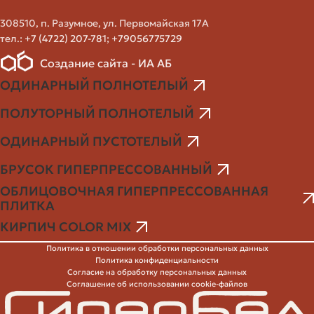
Интернет-магазины: удобство сравнения цен и
образцов, доставка по городу, но отсутствие
308510, п. Разумное, ул. Первомайская 17А
возможности потрогать материал прежде чем купить.
тел.:
+7 (4722) 207-781
;
+79056775729
Если нужен специфичный оттенок или крупный объём,
Создание сайта - ИА АБ
разумнее обращаться к производителю или дилеру. В
ОДИНАРНЫЙ ПОЛНОТЕЛЫЙ
мелких проектах удобно работать через склады или
гипермаркеты: там чаще есть остатки и небольшие
ПОЛУТОРНЫЙ ПОЛНОТЕЛЫЙ
партии.
ОДИНАРНЫЙ ПУСТОТЕЛЫЙ
Проверка продавца и образцов
БРУСОК ГИПЕРПРЕССОВАННЫЙ
ОБЛИЦОВОЧНАЯ ГИПЕРПРЕССОВАННАЯ
Не покупайте партию кирпича, не посмотрев минимум
ПЛИТКА
три образца. Оценивайте:
КИРПИЧ COLOR MIX
Ровность лицевой поверхности и соответствие цвета
Политика в отношении обработки персональных данных
заявленному.
Политика конфиденциальности
Согласие на обработку персональных данных
Отсутствие сколов и трещин.
Соглашение об использовании cookie-файлов
Однородность партия к партии — попросите
несколько образцов из разных мест поддона.