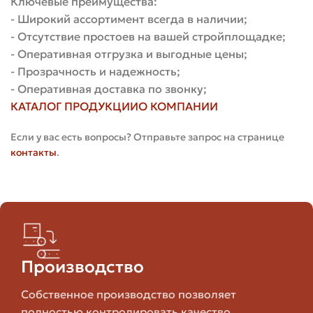
Ключевые преимущества:
Ориентировочные цены на
- Широкий ассортимент всегда в наличии;
- Отсутствие простоев на вашей стройплощадке;
гиперпрессованный кирпич в
- Оперативная отгрузка и выгодные цены;
Москве
- Прозрачность и надежность;
- Оперативная доставка по звонку;
Цены на строительном рынке динамичны и зависят от
КАТАЛОГ ПРОДУКЦИИ
О КОМПАНИИ
сезона, курса валют и наличия материалов. Ниже
приведена ориентировочная таблица, составленная на
Если у вас есть вопросы? Отправьте запрос на странице
основе типичных предложений в московском регионе.
контакты
.
Это усреднённые диапазоны; конкретные значения
стоит уточнять у продавца.
Цена За Штук
Тип Кирпича
Назначение
Ориентирово
Производство
Собственное производство позволяет
Лицевой
Облицовка
40–120 руб.
полнотелый
фасадов
полностью контролировать качество