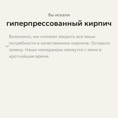
Вы искали
гиперпрессованный кирпич
цена в москве
Возможно, мы сможем закрыть все ваши
потребности в качественном кирпиче. Оставьте
Если вы задумываетесь о фасаде дома, заборе или
заявку. Наши менеджеры свяжутся с вами в
ландшафтных элементах, наверняка слышали про
кротчайшее время.
гиперпрессованный кирпич. Это материал с
выраженной текстурой, плотной структурой и
привлекательной декоративной внешностью. Но
прежде чем принять решение, важно разобраться в
стоимости — она зависит от множества факторов. В
этой статье я подробно расскажу, что влияет на цену в
Москве, какие есть варианты, как правильно считать
общие расходы и где лучше покупать. Пишу просто и
по делу, с примерами из практики, чтобы вы могли