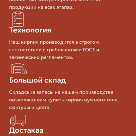
материалами.
продукции на всех этапах.
Технические характеристики: на что
смотреть
Технология
При выборе кирпича важно учитывать четыре
Наш кирпич производится в строгом
ключевых параметра: прочность на сжатие,
соответствии с требованиями ГОСТ и
морозостойкость, водопоглощение и плотность. Они
технических регламентов.
определяют долговечность и пригодность материала
для конкретной климатической зоны.
Большой склад
Прочность обозначается в классах, например М150,
Складские запасы на нашем производстве
M200 и выше. Для несущих конструкций выбирают
позволяют вам купить кирпич нужного типа,
более высокие классы. Морозостойкость обозначается
фактуры и цвета.
как F50, F100 и т.д.; для средней полосы России лучше
ориентироваться на F75–F200 в зависимости от
проекта.
Достаква