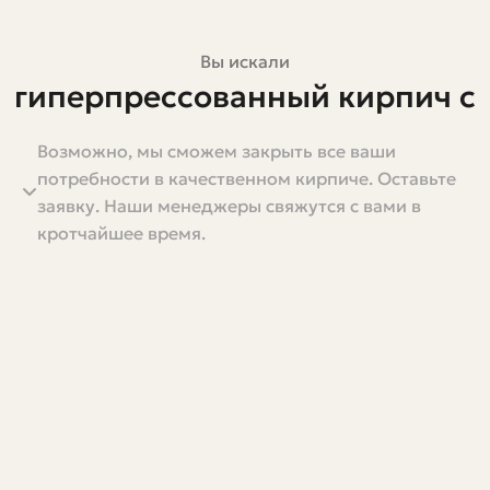
Вы искали
гиперпрессованный кирпич с
доставкой
Возможно, мы сможем закрыть все ваши
потребности в качественном кирпиче. Оставьте
Гиперпрессованный кирпич набирает популярность у
заявку. Наши менеджеры свяжутся с вами в
застройщиков, подрядчиков и частных людей,
кротчайшее время.
которые хотят строить быстро, аккуратно и надёжно. Я
расскажу о том, что это за материал, почему он так
востребован, как выбрать поставщика и рассчитать
доставку, а также поделюсь практическими советами,
чтобы избежать типичных ошибок. Текст рассчитан на
тех, кто готов принимать решения: от покупки
нескольких коробок для облицовки до заказа машины
для строительства дома.