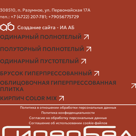
площадь, S1 — площадь одной кладки с учётом шва.
308510, п. Разумное, ул. Первомайская 17А
Для облицовки углов, оконных откосов и резки всегда
тел.:
+7 (4722) 207-781
;
+79056775729
оставляйте больше запаса.
Создание сайта - ИА АБ
Пример расчёта
ОДИНАРНЫЙ ПОЛНОТЕЛЫЙ
Пусть фасад 100 м². Один кирпич 250×120 мм, площадь
ПОЛУТОРНЫЙ ПОЛНОТЕЛЫЙ
лицевой поверхности 0,03 м² (0,25×0,12). С учётом шва
ОДИНАРНЫЙ ПУСТОТЕЛЫЙ
площадь одного «элемента» получается примерно
0,032 м². Тогда N = 100 / 0,032 ≈ 3125 штук. Запас 7% —
БРУСОК ГИПЕРПРЕССОВАННЫЙ
итог около 3345 штук.
ОБЛИЦОВОЧНАЯ ГИПЕРПРЕССОВАННАЯ
ПЛИТКА
При заказе с доставкой стоит округлять в большую
КИРПИЧ COLOR MIX
сторону и учитывать упаковку: кирпич обычно
упакован по паллетам, и количество должно кратным
Политика в отношении обработки персональных данных
Политика конфиденциальности
паллете. Обсудите это с логистом поставщика.
Согласие на обработку персональных данных
Соглашение об использовании cookie-файлов
Упаковка, погрузка и особенности