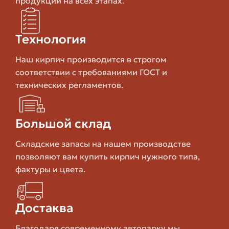
продукции на всех этапах.
Силикатный
Средняя
Высокое
ке
Технология
Таблица даёт понятие о базовых характеристиках, но
Наш кирпич производится в строгом
каждая марка кирпича может отличаться. Поэтому
соответствии с требованиями ГОСТ и
всегда смотрите на реальные показатели
технических регламентов.
производителя и сертификаты.
Критерии качества: на что смотреть
Большой склад
в первую очередь
Складские запасы на нашем производстве
позволяют вам купить кирпич нужного типа,
Проверка качества начинается с документации, но не
фактуры и цвета.
заканчивается ею. Нужно уметь оценить кирпич
визуально и практично. Ниже — основные критерии,
которые реально влияют на срок службы и удобство
Достаква
кладки.
Благодаря современному автопарку мы