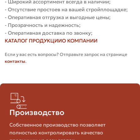
- Широкий ассортимент всегда в наличии;
- Отсутствие простоев на вашей стройплощадке;
Тип
Плотность
Водопоглощение
Мор
- Оперативная отгрузка и выгодные цены;
- Прозрачность и надежность;
- Оперативная доставка по звонку;
Керамический
Сре
Высокая
Среднее
КАТАЛОГ ПРОДУКЦИИ
О КОМПАНИИ
полнотелый
выс
Если у вас есть вопросы? Отправьте запрос на странице
контакты
.
Керамический
Ниже, чем у
Средняя
Ср
пустотелый
полнотелого
Очень
Производство
Клинкерный
Низкое
Оче
высокая
Собственное производство позволяет
полностью контролировать качество
Ниж