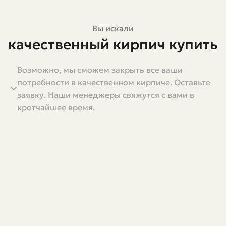
Вы искали
качественный кирпич купить
Возможно, мы сможем закрыть все ваши
Качество кирпича определяет не только внешний вид
потребности в качественном кирпиче. Оставьте
стены, но и долговечность дома, его теплосбережение
заявку. Наши менеджеры свяжутся с вами в
и безопасность. Если вы собираетесь строить или
кротчайшее время.
ремонтировать, выбор кирпича — это не рутинная
формальность, а инвестиция в десятилетия
эксплуатации. В этой статье я расскажу, как отличить
хороший кирпич от посредственного, какие типы
существуют, на что смотреть при покупке и доставке, а
также поделюсь личным опытом — с практическими
советами, которые действительно помогают.
Чем-то полезным вы сможете воспользоваться прямо
при осмотре товара на складе или при приеме на