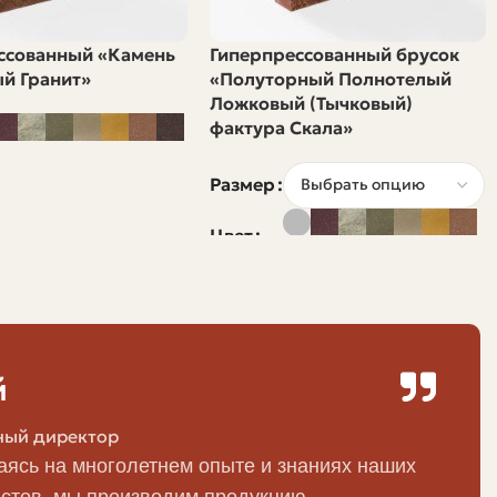
ссованный «Камень
Гиперпрессованный брусок
й Гранит»
«Полуторный Полнотелый
Ложковый (Тычковый)
риям с практическими плюсами и минусами.
фактура Скала»
Размер
Минусы
Цвет
Чувствителен к механическим ударам, может
быть дороже смесей
й
 и
Высокая цена
та
ный директор
ясь на многолетнем опыте и знаниях наших
Ниже морозостойкость по сравнению с
стов, мы производим продукцию