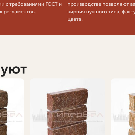
ии с требованиями ГОСТ и
производстве позволяют в
х регламентов.
кирпич нужного типа, факт
цвета.
тность уменьшает массу и теплопроводность изделия, 
ительнее полнотелый кирпич, а для наружной облицов
 смотреть в каталоге
дуют
ля вашего проекта. Ниже — перечень ключевых характе
М150. Чем выше число, тем выше сжатие, которое може
и примерно M150–M200, а для фундаментов и серьёзн
и, но опыт показывает — упрочнение материала всегда