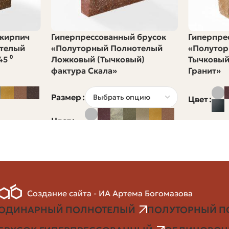
вания и оттаивания способен выдержать кирпич без су
 в суровых условиях стоит ориентироваться на F200 и
 кирпич
Гиперпрессованный брусок
Гиперпре
телый
«Полуторный Полнотелый
«Полутор
5 ⁰
Ложковый (Тычковый)
Тычковый
ич. Чем ниже, тем лучше для фасадов в климате с част
фактура Скала»
Гранит»
пулярности для цоколей и облицовки.
Размер
Цвет
Цвет
держивает кирпич без разрушения. Для этих задач вы
 гид
Создание сайта - ИА Артема Богомазова
мента, несущих стен, облицовки или печного комплекс
ОДИНАРНЫЙ ПОЛНОТЕЛЫЙ
ПОЛУТОРНЫЙ П