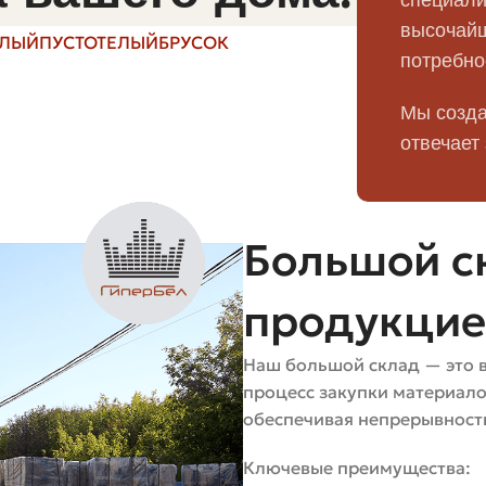
доступная цена
высочайш
ЕЛЫЙ
ПУСТОТЕЛЫЙ
БРУСОК
потребно
инов, печей, печей
Высокая термостойкос
Мы созда
отвечает
альной фактурой для
Разнообразие цветов 
еров.
фактур
Большой ск
продукци
акой кирпич лучше применять.
ий внутри и снаружи здания.
Наш большой склад — это 
да несёт нагрузку, но защищает и украшает фасад.
процесс закупки материал
в, где нужна высокая температура эксплуатации.
обеспечивая непрерывность
тике для наружных стен.
орматы
Ключевые преимущества: