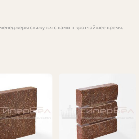
 менеджеры свяжутся с вами в кротчайшее время.
от простых полнотелых изделий для фундамента до
 типах кирпича, размерах, технических
ды, чтобы вы могли быстро ориентироваться и
есь есть и формулы, и таблицы, и реальные советы из
нических характеристик, цветов и возможных
а каталоги полны терминов и цифровых рядов без
, теплоизоляцию и стоимость строительства.