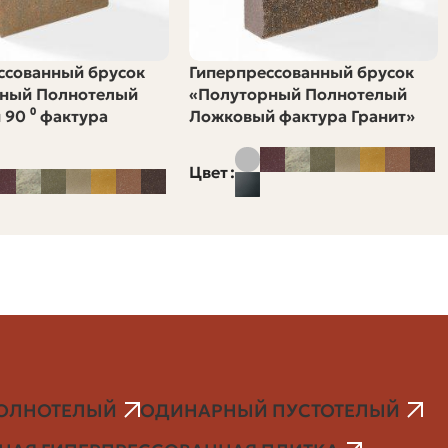
щественного ухудшения. Обозначается как F50, F100 и
 выше, особенно если кирпич будет постоянно влажным.
ссованный брусок
Гиперпрессованный брусок
ный Полнотелый
«Полуторный Полнотелый
 90 ⁰ фактура
Ложковый фактура Гранит»
ыми дождями и талой водой. Клинкер отличается
Цвет
бирают шамотный кирпич с высокой рефракционной
а. Ниже — конкретный план выбора.
ОЛНОТЕЛЫЙ
ОДИНАРНЫЙ ПУСТОТЕЛЫЙ