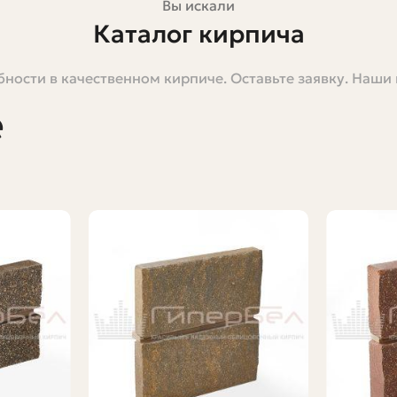
Вы искали
Каталог кирпича
ности в качественном кирпиче. Оставьте заявку. Наши
ельных материалов. Он вечен в своём разнообразии: 
 каталоге я собрал систематизированную информацию о
е
 нюансах выбора. Пишу живо и по делу, без лишней во
и тем, кто занимается закупками для строительства. Зд
рпича"
й перечень изделий с описанием типа, размеров, тех
ыбирать поставщиков и рассчитывать расход. Но иногд
пись имела понятный контекст.
ько на внешний вид здания, но и на его долговечность