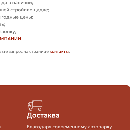
гда в наличии;
вашей стройплощадке;
иционными считаются три формата: одинарный,
выгодные цены;
ть;
звонку;
ОМПАНИИ
вьте запрос на странице
контакты
.
ладки
ния числа швов
чаще в промышленных и коммерческих объектах
Достаква
яйте фактические габариты, особенно если важна
м
Благодаря современному автопарку