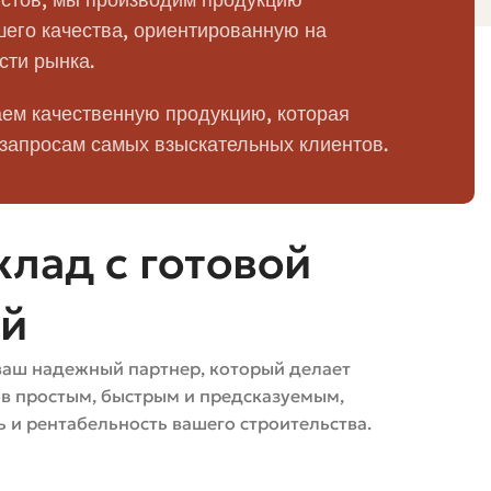
керамикой, заметная водопроницаемость
его качества, ориентированную на
сти рынка.
ть
Узкая область применения, высокая цена
ем качественную продукцию, которая
 запросам самых взыскательных клиентов.
и
Чувствителен к царапинам у некоторых
покрытий
лад с готовой
ей
ваш надежный партнер, который делает
ов простым, быстрым и предсказуемым,
 и рентабельность вашего строительства.