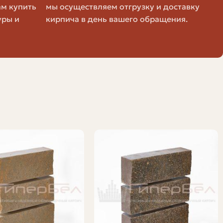
ам купить
мы осуществляем отгрузку и доставку
уры и
кирпича в день вашего обращения.
но требует внимательного подхода к прочности и
ки — пустотелый. Важно учитывать рекомендации
ристик и их смысл.
т выдержать кирпич. Для несущих наружных стен
ых нагрузок выбирают M200 и выше. Для
 даёт запас по безопасности.