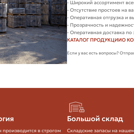
- Широкий ассортимент все
- Отсутствие простоев на 
ре способа кладки. В России и соседних странах трад
- Оперативная отгрузка и 
- Прозрачность и надежнос
- Оперативная доставка по 
КАТАЛОГ ПРОДУКЦИИ
О К
Применение
Если у вас есть вопросы? Отпра
Универсален, основа для расчётов и стандартной к
Часто используют для ускорения кладки и уменьше
Применяют для ускоренной кладки толстых стен, 
огия
Большой склад
шинстве каталогов производителей. При покупке уточн
лями.
 производится в строгом
Складские запасы на наше