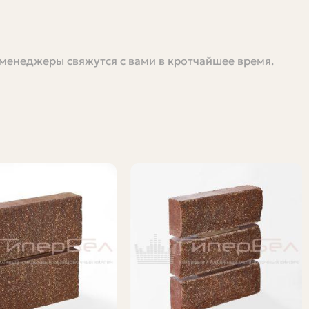
 менеджеры свяжутся с вами в кротчайшее время.
тройматериал — это основа дома, забора, печи или
отслаивание облицовки. Но с правильной
 разберу виды кирпича, как выбирать, что учитывать
жить баню собственноручно, до прораба, который ищет
 из моей практики.
 полезно понимать, что именно вам нужно —