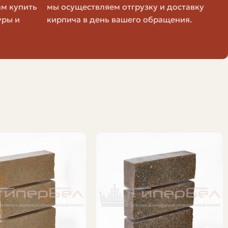
ам купить
мы осуществляем отгрузку и доставку
уры и
кирпича в день вашего обращения.
вочный.
зрушения при циклах замерзания
узку на стену
вечность и штукатурку
д раствора, повышает ровность кладки