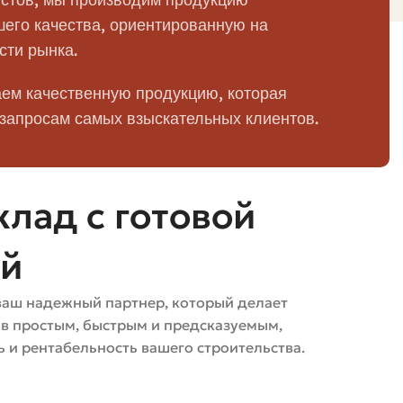
его качества, ориентированную на
сти рынка.
ем качественную продукцию, которая
телый используется там, где важна прочность,
 запросам самых взыскательных клиентов.
олговечен при правильной кладке и гидроизоляции.
для несущих стен. Учтите, что керамика «боится»
лад с готовой
ей
у него есть слабое место — склонность к вымыванию
х стен в районах с высоким уровнем осадков силикат
ваш надежный партнер, который делает
ов простым, быстрым и предсказуемым,
 и рентабельность вашего строительства.
где нет постоянного воздействия влаги. Он удобен в