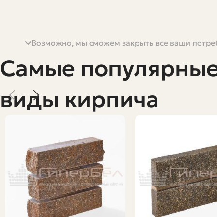
Возможно, мы сможем закрыть все ваши потреб
Когда встает вопрос «кирпич для кладки купить», хоче
небольшой хозяйственной постройки. Неправильный в
Самые популярны
информацией и внимательным подходом купить нужный 
при расчётах, как проверять качество при приёмке и г
виды кирпича
Статья рассчитана на тех, кто строит сам или руковод
поставщика для коттеджа. Здесь будут и технические 
Какие бывают виды кирпича и где и
Кирпич различается по материалу, назначению и форме
кладочный, лицевой, огнеупорный или декоративный.
Ниже — таблица с основными типами кирпича и их наз