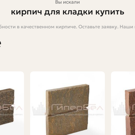
Вы искали
кирпич для кладки купить
ности в качественном кирпиче. Оставьте заявку. Наши
тся сделать выбор один раз и надолго. Это не просто с
ыбор может дорого обойтись: трещины, промерзание, 
е
кирпич — несложная задача. В этой статье я подробно
де лучше заказывать материал.
ит стройкой: от владельца участка, который хочет сло
параметры, и практические советы, и реальные примеры
х применяют
. Прежде чем идти в магазин или звонить поставщику,
начением. Это поможет быстро сориентироваться.