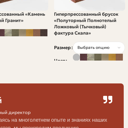
Применение
ссованный «Камень
Гиперпрессованный брусок
й Гранит»
«Полуторный Полнотелый
Нагрузка-bearing стены, несущие конструкции
Ложковый (Тычковый)
фактура Скала»
ше,
Ненесущие и межкомнатные стены,
перегородки
Размер
Цвет
Внутренние и наружные стены при условии
защиты от влаги
Облицовка фасада, мощение, влажные условия
й
ы
Камины, печи, топки
ный директор
ясь на многолетнем опыте и знаниях наших
Облицовка, декоративные элементы
стов, мы производим продукцию