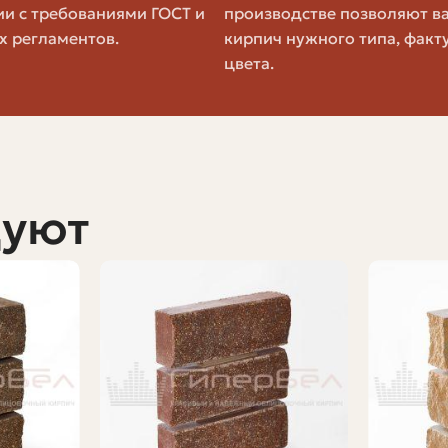
учше. Особенно важно для фасадов и цоколей.
ии с требованиями ГОСТ и
производстве позволяют в
ость стены и расход раствора.
х регламентов.
кирпич нужного типа, факт
ен можно брать 2-й сорт, для фасада — 1-й или облицо
цвета.
ые Значения
Почему Важно
Защищает от ра
дуют
Определяет нагр
мики; < 6% для клинкера
Влияет на долго
м
Уменьшает расхо
на кладку