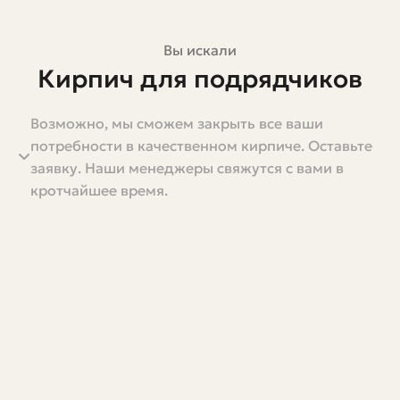
Вы искали
Кирпич для подрядчиков
Возможно, мы сможем закрыть все ваши
Кирпич — один из тех материалов, с которым
потребности в качественном кирпиче. Оставьте
подрядчик встречается каждый день. Он прост
заявку. Наши менеджеры свяжутся с вами в
внешне, но когда начинаешь работать с ним на
кротчайшее время.
объекте, понимаешь, сколько нюансов в выборе,
доставке и кладке. Эта статья поможет подрядчикам и
мастерам разобраться, какой кирпич нужен для
разных задач, как правильно его считать, хранить и
контролировать качество. Я постараюсь рассказать
ясно и по делу, с примерами из практики и полезными
таблицами.
Если вы только начинаете сотрудничать с
поставщиками или хотите оптимизировать закупки и