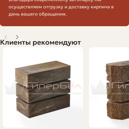
заказа.
осуществляем отгрузку и доставку кирпича в
день вашего обращения.
При заказе стоит уточнить, какие допуски по размерам
допускает производитель, и согласовать это с
проектной документацией. Небольшие отклонения
влияют на расход раствора и аккуратность кладки.
Клиенты рекомендуют
Как вычислять количество кирпичей
Я предпочитаю давать мастерам не голые цифры, а
методику. Так вы всегда сможете адаптироваться к
конкретной партии и толщине шва. Рассчитываем по
шагам: сначала вычисляем площадь стены в
квадратных метрах, затем определяем количество
кирпичей на 1 м2, беря в учет размер кирпича и
толщину шва.
Примерная формула выглядит так: количество