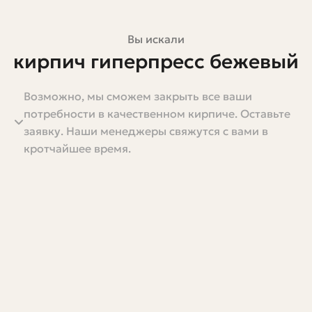
Вы искали
кирпич гиперпресс бежевый
Возможно, мы сможем закрыть все ваши
Коротко и по делу: если ищете лицевой кирпич для
потребности в качественном кирпиче. Оставьте
фасада, забора или внутренней отделки, который
заявку. Наши менеджеры свяжутся с вами в
выглядит аккуратно, держит форму и не теряет цвет
кротчайшее время.
под дождём, обратите внимание на бежевый
гиперпресс. Он одинаково хорош и для строгого
минимализма, и для мягкой классики. В этой статье я
подробно расскажу, что это за материал, чем
отличается от других видов кирпича, как правильно
выбирать и монтировать его, а также поделюсь
практическими советами из собственного опыта.
Постараюсь говорить просто, но конкретно. Ни сухой
теории, ни рекламы — только то, что реально