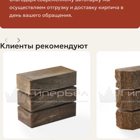
осуществляем отгрузку и доставку кирпича в
Для облицовки фасада бежевый гиперпресс
день вашего обращения.
используют часто. Он создаёт спокойный, «теплый»
внешний вид, не сильно нагревается на солнце и
выглядит аккуратно годами. Особенно удачно
сочетается с тёмными окнами и контрастными
Клиенты рекомендуют
отливами.
Заборы, колонны и мелкая архитектура
Кирпич гиперпресс бежевый хорошо подходит для
столбов забора и декоративных элементов участка. Он
прочен, выдерживает механические воздействия и
сохранив цвет при длительной эксплуатации.
Интерьеры и декоративные решения
Внутри дома гиперпресс можно использовать для