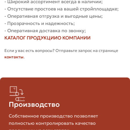
- Широкий ассортимент всегда в наличии;
водопоглощение. Это минимизирует разрушение при
- Отсутствие простоев на вашей стройплощадке;
замерзании и оттаивании воды внутри структуры,
- Оперативная отгрузка и выгодные цены;
поэтому бежевый гиперпресс хорошо подходит для
- Прозрачность и надежность;
северных регионов. Морозостойкость зависит от
- Оперативная доставка по звонку;
состава и сорта, но в целом изделия выдерживают
КАТАЛОГ ПРОДУКЦИИ
О КОМПАНИИ
значительное число циклов замораживания при
правильной укладке.
Если у вас есть вопросы? Отправьте запрос на странице
контакты
.
Теплопроводность и акустика
Гиперпресс — плотный материал, поэтому по
теплопроводности он уступает пористым
керамическим блокам. Это значит, что для несущих
стен исключительно из гиперпрессованного лицевого
Производство
кирпича потребуется дополнительное утепление. Зато
плотность даёт неплохую звукоизоляцию для
Собственное производство позволяет
наружных стен и ограждений.
полностью контролировать качество