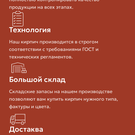
М100, М150 и выше) и морозостойкость (F25 и выше).
продукции на всех этапах.
Чем выше марка прочности и морозостойкости, тем
дольше прослужит конструкция, но выше цена.
Технология
Таблица: сравнение основных типов
кирпича
Наш кирпич производится в строгом
соответствии с требованиями ГОСТ и
технических регламентов.
Тип
Применение
Преимущества
Керамический
Прочность,
Большой склад
Несущие стены
полнотелый
долговечность
Складские запасы на нашем производстве
позволяют вам купить кирпич нужного типа,
Эстетика,
Керамический
фактуры и цвета.
Фасады
разнообразие
облицовочный
цветов
Достаква
Малое
Цоколі,