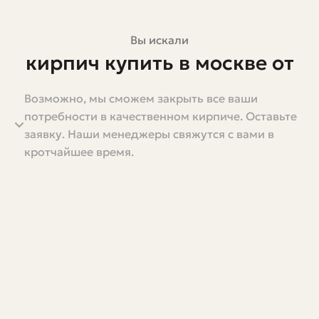
Вы искали
кирпич купить в москве от
производителя
Возможно, мы сможем закрыть все ваши
потребности в качественном кирпиче. Оставьте
Кирпич — тот материал, который не выйдет из моды.
заявку. Наши менеджеры свяжутся с вами в
Он строит дома, создаёт фасады, формирует печи и
кротчайшее время.
камины. Если вы планируете строительство или
ремонт в Москве, логичный шаг — рассмотреть
покупку кирпича напрямую у производителя. Это не
только возможность сэкономить, но и шанс получить
именно тот материал, который нужен по
характеристикам и внешнему виду.
В этой статье подробно разберём, какие бывают
кирпичи, как отличить хорошего производителя, на