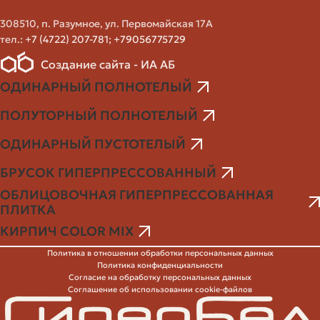
упрощают кладку. Хорошая геометрия снижает расход
раствора и улучшает качество шва.
308510, п. Разумное, ул. Первомайская 17А
Наличие трещин и сколов
— при приёмке партии
тел.:
+7 (4722) 207-781
;
+79056775729
проверьте внешние дефекты. Небольшие сколы
Создание сайта - ИА АБ
допустимы, но массовые дефекты — повод
ОДИНАРНЫЙ ПОЛНОТЕЛЫЙ
потребовать замену.
Как найти производителя в Москве
ПОЛУТОРНЫЙ ПОЛНОТЕЛЫЙ
и проверить надёжность
ОДИНАРНЫЙ ПУСТОТЕЛЫЙ
Список производителей в окрестностях Москвы можно
БРУСОК ГИПЕРПРЕССОВАННЫЙ
найти онлайн, но важно проверить несколько
ОБЛИЦОВОЧНАЯ ГИПЕРПРЕССОВАННАЯ
моментов: наличие стабильного производства, отзывы
ПЛИТКА
профессионалов, документы и возможность показать
КИРПИЧ COLOR MIX
образцы. Не полагайтесь только на рекламные
Политика в отношении обработки персональных данных
описания.
Политика конфиденциальности
Согласие на обработку персональных данных
Соглашение об использовании cookie-файлов
Лучше всего посетить производство или офис
компании, посмотреть на склад и возможности