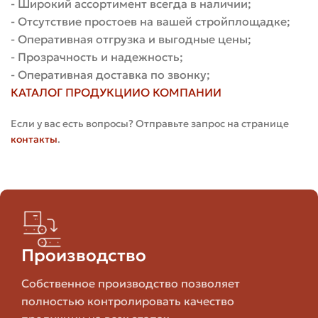
Типы рабочего кирпича и
- Широкий ассортимент всегда в наличии;
- Отсутствие простоев на вашей стройплощадке;
ориентировочные диапазоны цен
- Оперативная отгрузка и выгодные цены;
- Прозрачность и надежность;
Ниже приведена таблица с типами кирпича, их
- Оперативная доставка по звонку;
ключевыми характеристиками и ориентировочными
КАТАЛОГ ПРОДУКЦИИ
О КОМПАНИИ
диапазонами цен. Диапазоны носят информационный
характер: точная стоимость зависит от региона,
Если у вас есть вопросы? Отправьте запрос на странице
производителя и момента покупки.
контакты
.
Ключевые
Тип Кирпича
Плюсы
Свойства
Высокая
Керамический
прочность,
Надёжность,
Производство
полнотелый
хорошая
долговечность
морозостойкость
Собственное производство позволяет
полностью контролировать качество
Меньше вес,