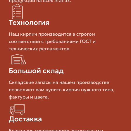
продукции на всех этапах.
Керамический
Лёгче, лучше
экономия на
пустотелый
теплоизоляция
фундаменте
Технология
Ровная
Хороший
Силикатный
геометрия,
размерный
Наш кирпич производится в строгом
белый цвет
ряд, дешёвле
соответствии с требованиями ГОСТ и
технических регламентов.
Для печей и
Высокая
Шамотный
каминов
жаростойкость
незаменим
Большой склад
Складские запасы на нашем производстве
Обратите внимание: ценовые диапазоны даны как
позволяют вам купить кирпич нужного типа,
ориентиры. Часто производители и дилеры
фактуры и цвета.
предлагают скидки при покупке паллетами, а доставка
увеличивает итоговую сумму.
Достаква
Что значит "цена за 1000 штук" и "цена
Благодаря современному автопарку мы