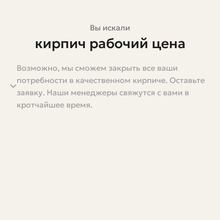
Вы искали
кирпич рабочий цена
Возможно, мы сможем закрыть все ваши
Цена на рабочий кирпич — тема, которая волнует
потребности в качественном кирпиче. Оставьте
каждого, кто планирует строить или ремонтировать.
заявку. Наши менеджеры свяжутся с вами в
Казалось бы, кирпич простой материал: берёшь и
кротчайшее время.
кладёшь. На деле же выбор и подсчёт стоимости
превращаются в задачу с множеством переменных:
вид кирпича, его качество, доставка, сезон и даже
личные привычки поставщика. В этой статье я
постараюсь разложить всё по полочкам, объяснить, от
чего реально зависит цена, как правильно считать
потребность и на чем можно сэкономить без потери
надёжности.
Я написал эту статью не только на основе изучения