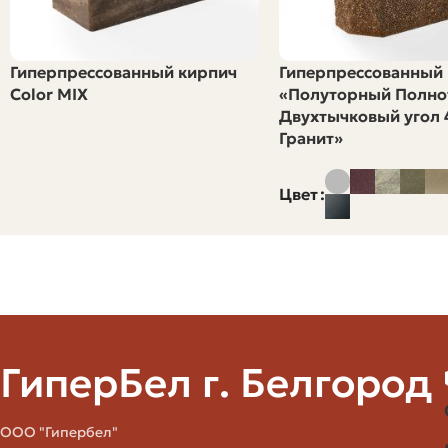
Штук на 1 м2
Гиперпрессованный кирпич
Гиперпрессованный
Штук на 1000 шт = м2 кладки (примерно)
Color MIX
«Полуторный Полно
Двухтычковый угол 4
Коэффициент перевода цена за 1000 шт → цена за м2
Гранит»
Цвет
Эти формулы помогут быстро конвертировать цену пост
используемого вами формата, и затем пересчитайте.
Практические примеры расчётов
Разберём два простых сценария: небольшой забор и н
кирпича.
ГиперБел г. Белгород
Пример 1: забор длиной 20 м и высотой 
ООО "Гипербел"