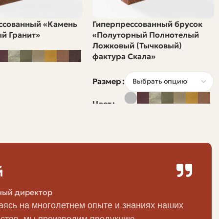
анируется оштукатурить или отделать фасадными
ссованный «Камень
Гиперпрессованный брусок
й Гранит»
«Полуторный Полнотелый
Ложковый (Тычковый)
фактура Скала»
Размер
Цвет
ией.
личество штук в 1 м2 кладки.
о.
й
ный директор
ясь на многолетнем опыте и знаниях наших
стов, мы производим продукцию