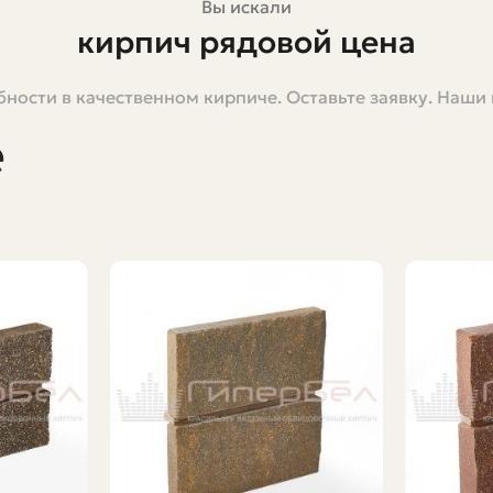
Вы искали
кирпич рядовой цена
ности в качественном кирпиче. Оставьте заявку. Наши
сесть и вдуматься — и сразу появляется масса вопросо
читать, чтобы не переплатить и не остаться с лишками?
е
игодится, если вы строите дом, забор, гараж или прос
водилось лично покупать сотни и тысячи штук для стро
зировать расходы. Делюсь наблюдениями, примерами р
 отличается от облицовочного
у полнотелый или пустотелый керамический кирпич, п
м. Его главное назначение — создание несущих стен и 
д: цвет, ровная поверхность, отсутствие сколов и тр
ью и морозостойкостью для основной части здания. Ва