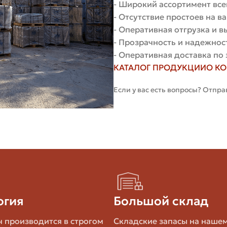
- Широкий ассортимент все
чёта проёмов минус площадь окон и дверей).
- Отсутствие простоев на 
и (с учётом толщи шва 10 мм). Для одного одинарного
- Оперативная отгрузка и 
начение зависит от вида кладки и толщины шва.
- Прозрачность и надежнос
ля аккуратной укладки; при сложной геометрии или бо
- Оперативная доставка по 
посчитал 800 штук по чертежам, но не учитывал караме
КАТАЛОГ ПРОДУКЦИИ
О К
ующую покупку я всегда умножаю расчёт на коэффициен
Если у вас есть вопросы? Отпра
1 м2 кладки
Тип (полнотелый/пустотелый)
Пр
Полнотелый
5
Пустотелый
4
огия
Большой склад
Полнотелый/пустотелый
3
 производится в строгом
Складские запасы на наше