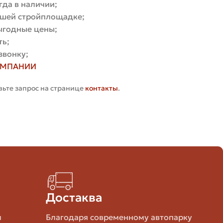
гда в наличии;
вашей стройплощадке;
 полнотелого кирпича обычно требуется около 50–55
выгодные цены;
ть;
льших проёмах лучше заложить 10–15%.
звонку;
льные углы и подрезку возле проёмов. В итоге
ОМПАНИИ
т 1,08 — так спокойнее.
вьте запрос на странице
контакты
.
иблизительный Расход, Шт/м2
0–55
8–53
Достаква
8–45
м
Благодаря современному автопарку