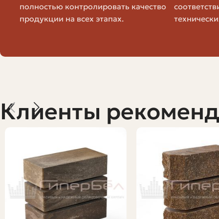
полностью контролировать качество
соответств
Двойной (250×120×140 мм)
продукции на всех этапах.
технически
Эти числа ориентировочные. Точная величина зависит 
поставщика — иногда они дают точные расчёты под ва
Цены: за штуку, за тысячу, за м3 — 
Клиенты рекомен
Разные продавцы указывают цену по-разному: кто-то за
рекомендую смотреть на цену за 1000 штук и одновре
Почему это важно: кирпич разных форматов сильно мен
«за штуку», вы рискуете ошибиться.
Таблица: перевод показателей между 
Показатель