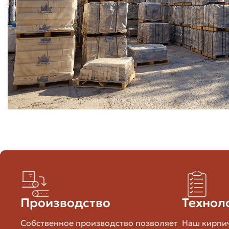
Определить площадь кладки в м2 (площадь стен без у
Выяснить формат кирпича и расход штук на 1 м2 кладк
штук на 1 м2 кладки при однорядной кладке; точное з
Добавить запас на брак и подрезку — обычно 5–10% д
Пример из моей практики: для небольшого хозблока я 
пришлось брать дополнительно 12%. После этого след
Таблица: примерный расход кирпича на 
Формат Кирпича
Одинарный (250×120×65 мм)
Одинарный
Производство
Технол
Полуторный (250×120×88 мм)
Собственное производство позволяет
Наш кирпич