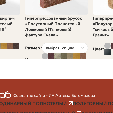
52
 кирпич
Гиперпрессованный брусок
Гиперпре
~19 м2
телый
«Полуторный Полнотелый
«Полутор
5 ⁰
Ложковый (Тычковый)
Тычковый
Цена_1000 
фактура Скала»
Гранит»
Размер
Цвет
авщика в удобную для вас метрику. Если видите цену 
Цвет
аружная стена жилого дома. Это реальные задачи, с к
Создание сайта - ИА Артема Богомазова
1.8 м
ОДИНАРНЫЙ ПОЛНОТЕЛЫЙ
ПОЛУТОРНЫЙ П