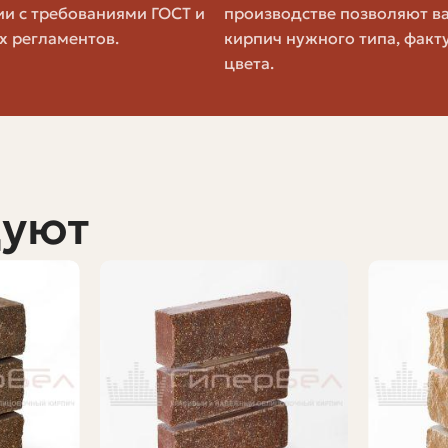
ии с требованиями ГОСТ и
производстве позволяют в
Полнотелый/пустотелый
2
х регламентов.
кирпич нужного типа, факт
цвета.
от толщины шва, вида кладки и практики кладчика. Пер
ш проект.
что удобнее сравнивать
дуют
 штуку, кто-то за 1000 штук, кто-то за кубометр. Для 
менно прикидывать цену за м2 кладки, чтобы увидеть
яет расчёт. Например, полуторный кирпич дороже за ш
единицами
Одинарный