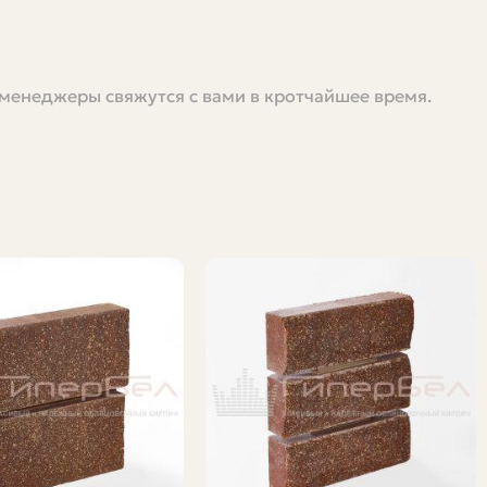
 менеджеры свяжутся с вами в кротчайшее время.
в. Что считать рядовым кирпичом? Какие факторы
 В этой статье я разберу всё по полочкам. Пошагово,
то хотите сравнить предложения поставщиков.
йки на даче и небольших пристроек. Этот опыт помог
асчётов и конкретными советами.
редназначенный для несущих и вспомогательных
внутренней кладки, он не обязательно красив снаружи,
ещин. Рядовой кирпич может иметь менее аккуратную
жно понимать назначение: если планируете наружную