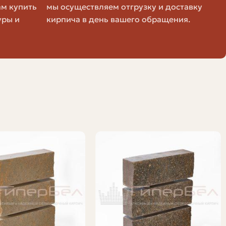
ам купить
мы осуществляем отгрузку и доставку
5–30
уры и
кирпича в день вашего обращения.
ед покупкой уточняйте расход у строителя или у
наглядности полезно перевести всё в одну метрику. Я
 реальную экономию.
туку, но на 1 м2 его нужно меньше. Сравнивая только
 (шт)
Полуторный (шт)