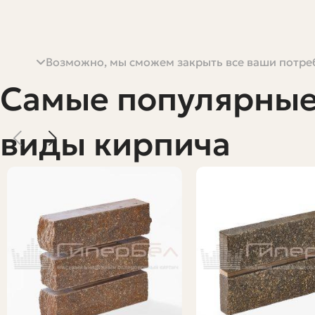
Возможно, мы сможем закрыть все ваши потреб
Тема кажется простой: кирпич рядовой цена. Но стоит 
действительно влияют на стоимость? Как правильно пос
Самые популярны
ясно и без лишней теории — только то, что реально пр
Я пишу не из академической башни, а из практики: до
виды кирпича
понять, какие нюансы важны при выборе и как оптими
Что такое рядовой кирпич и чем он
Когда говорят "рядовой кирпич", обычно имеют в вид
конструкций, где внешний вид не является приоритето
зато часто дешевле облицовочного.
Облицовочный кирпич делается с упором на внешний ви
фактуру, но при этом обладать достаточной прочност