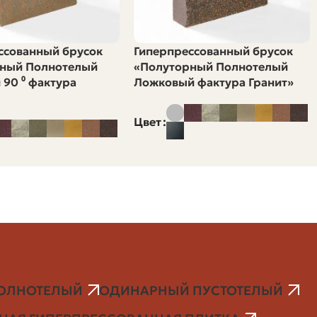
40
ссованный брусок
Гиперпрессованный брусок
~25 м2
ный Полнотелый
«Полуторный Полнотелый
 90 ⁰ фактура
Ложковый фактура Гранит»
/ 19
Цена_1000 / 25
Цвет
за м3, уточните, какой объём занимает 1000 штук
оторыми сталкиваются владельцы при покупке рядового
ОЛНОТЕЛЫЙ
ОДИНАРНЫЙ ПУСТОТЕЛЫЙ