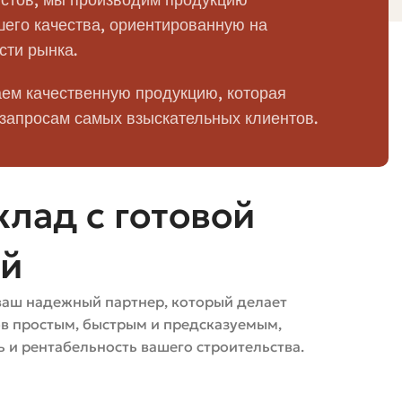
 кладки.
его качества, ориентированную на
сти рынка.
кт.
ем качественную продукцию, которая
ладки. Один и тот же кирпич в разном формате может
 запросам самых взыскательных клиентов.
лад с готовой
е в цену также закладывается гарантия, сорт, и
равнивать не только цифры, но и условия поставки.
ей
 доплатить за разгрузку, чем тратить лишние часы и
ваш надежный партнер, который делает
ов простым, быстрым и предсказуемым,
 и рентабельность вашего строительства.
 при подсчёте: