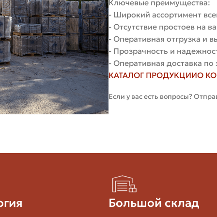
Ключевые преимущества:
- Широкий ассортимент все
ссическая текстура, хорошая морозостойкость
- Отсутствие простоев на 
- Оперативная отгрузка и 
ляция, меньше расход раствора
- Прозрачность и надежнос
- Оперативная доставка по 
ый/серый цвет, высокая звукопоглощающая способност
КАТАЛОГ ПРОДУКЦИИ
О К
, разнообразие оттенков и фактур
Если у вас есть вопросы? Отпра
вает высокие температуры
ст
ту. Это поможет не упустить важное и не купить непо
огия
Большой склад
коративный фартук, печь.