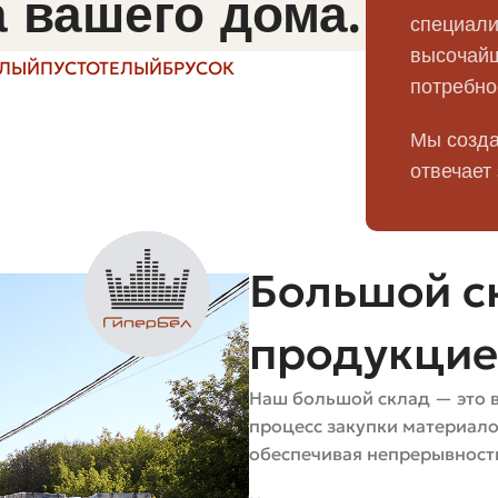
 вашего дома.
специали
высочайш
ЕЛЫЙ
ПУСТОТЕЛЫЙ
БРУСОК
потребно
с глазурью. Продают поштучно, когда нужно добивать
Мы созда
ое сочетание нескольких штук может сделать угол дом
отвечает
рмостойкий, но хрупкий при механических ударах. Част
Большой ск
продукци
ты. Но есть полуторный, евроразмеры, узкие декорати
Наш большой склад — это 
использовано на объекте.
процесс закупки материал
обеспечивая непрерывность
ики