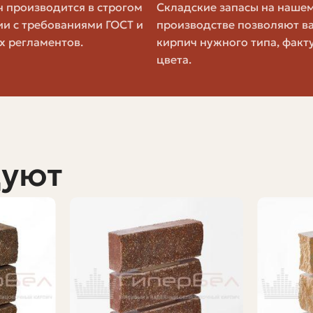
отный или силикатный.
 производится в строгом
Складские запасы на наше
женными элементами была аккуратной.
ии с требованиями ГОСТ и
производстве позволяют в
ладка наружная.
х регламентов.
кирпич нужного типа, факт
ении, особенно это важно для лицевого кирпича.
цвета.
олит примерить цвет и подгонять швы.
ичие брака и сроки возврата.
менно отсутствие одного измеримого параметра приводи
счёт
дуют
ься легко. Лучше рассчитать с запасом и продумать, п
ислите площадь стены, затем разделите её на площадь
, поэтому проще использовать формулу:
о кирпича с учётом шва, плюс запас 5-10% на обрезки 