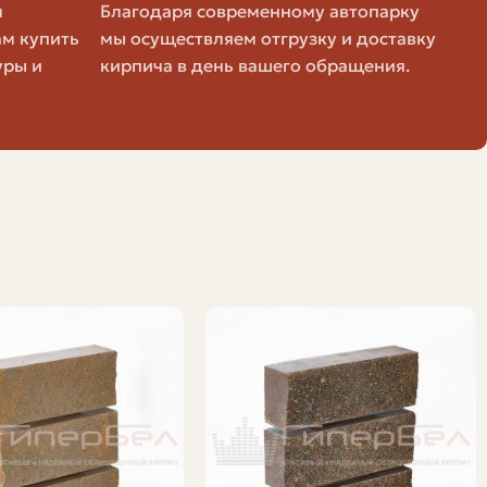
м
Благодаря современному автопарку
ам купить
мы осуществляем отгрузку и доставку
уры и
кирпича в день вашего обращения.
т к тому, что приходится покупать снова.
окупать ли запас поштучно или сразу палету.
 одного кирпича с учётом швов. Например, стандартный
и брак.
Пример