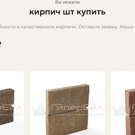
Вы искали
кирпич шт купить
ности в качественном кирпиче. Оставьте заявку. Наши
ть конкретная задача: ремонт откосов, облицовка фун
шое количество, когда важен цвет и фактура, или когд
е
акие бывают кирпичи, как выбрать нужный, как правильн
в. Зато дам понятные, практичные советы и проверен
ях. Самая очевидная - мелкий ремонт. Один-две трёхс
, вы получите сотни лишних кирпичей, которые займут м
ная плитка и редкие фактуры часто покупаются именно