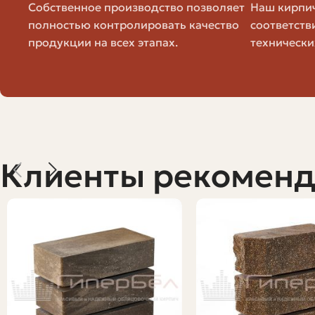
Выберите тип: полнотелый, пустотелый, лицевой, шам
Собственное производство позволяет
Наш кирпич
Уточните размеры и форму, чтобы стыковка с уже уло
полностью контролировать качество
соответств
Проверьте марку прочности и морозостойкость, если к
продукции на всех этапах.
технически
Посмотрите на цвет и текстуру на естественном освещ
Попросите пару контрольных штук на месте - это позв
Уточните условия продажи: поштучно, упаковками, нал
Эти простые пункты экономят время и деньги. Часто и
Сколько кирпича нужно: простой ра
Клиенты рекомен
Расчёт количества кирпича — ключевой момент. Ошибит
Основная схема расчёта для одного слоя кладки - выч
кирпич 250x120 мм и шов 10 мм. Но эти числа условны
Количество кирпичей = площадь стены / площадь одног
Параметр