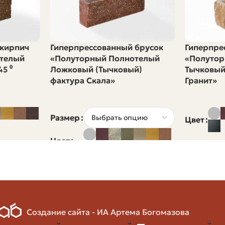
 кирпич
Гиперпрессованный брусок
Гиперпре
телый
«Полуторный Полнотелый
«Полутор
5 ⁰
Ложковый (Тычковый)
Тычковый
фактура Скала»
Гранит»
Размер
Цвет
Цвет
и: сначала взять 50-100 штук на пробу, затем, если вс
Создание сайта - ИА Артема Богомазова