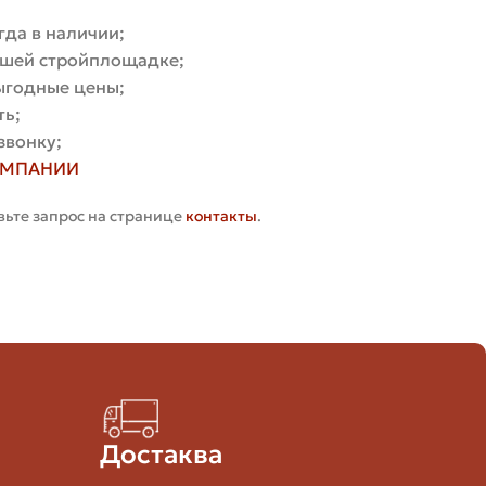
гда в наличии;
Несущее стены, фасады, реставрация
вашей стройплощадке;
выгодные цены;
Стены, перегородки, когда важна экономия массы
ть;
звонку;
ь
Перегородки, внутренние стены
ОМПАНИИ
Фасады, элементы декора
вьте запрос на странице
контакты
.
Печи, камины, топки
дходящий материал.
Достаква