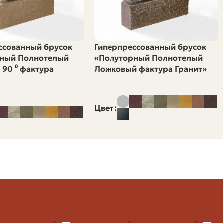
2,5 м
6 м
ссованный брусок
Гиперпрессованный брусок
ный Полнотелый
«Полуторный Полнотелый
15 м²
 90 ⁰ фактура
Ложковый фактура Гранит»
0,019 м²
Цвет
15 / 0,019 ≈ 790 шт
≈ 55 шт
≈ 845 шт
ё подходит, докупить оставшееся. Так вы уменьшаете