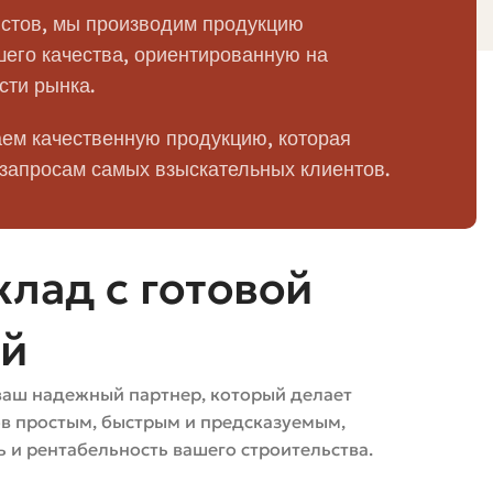
стов, мы производим продукцию
его качества, ориентированную на
сти рынка.
ся определённого художественного эффекта на
ем качественную продукцию, которая
а или камин намного интереснее.
 запросам самых взыскательных клиентов.
о покупается поштучно для ремонта топки или
лад с готовой
ей
вные. При покупке поштучно уточняйте точные
ваш надежный партнер, который делает
ов простым, быстрым и предсказуемым,
 и рентабельность вашего строительства.
Применение