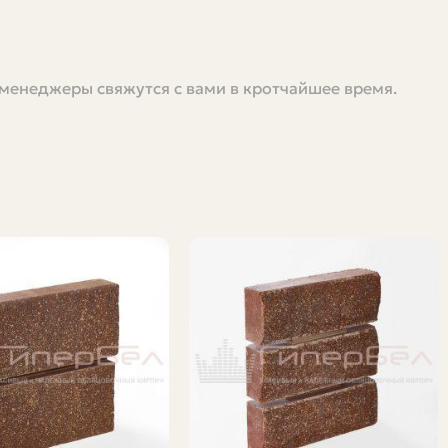
 менеджеры свяжутся с вами в кротчайшее время.
дамента, выкладка цветника или довывеска пары рядов
а вы хотите подобрать пару запасных штук для
о посчитать количество, где выгодно купить и на что
ные шаги, которые реально помогут избежать лишних
лойные кладки, замена повреждённых рядов, укладка
есто и могут слегка отличаться по оттенку от тех, что
 поштучно, чтобы подбирать цветовые вариации и