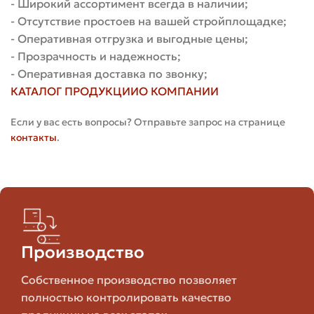
стены,
долговечность,
- Широкий ассортимент всегда в наличии;
полнотелый
облицовка
внешний вид
- Отсутствие простоев на вашей стройплощадке;
- Оперативная отгрузка и выгодные цены;
- Прозрачность и надежность;
Внутренние
- Оперативная доставка по звонку;
Керамический
и
Меньше вес,
КАТАЛОГ ПРОДУКЦИИ
О КОМПАНИИ
пустотелый
ненесущие
экономичнее
стены
Если у вас есть вопросы? Отправьте запрос на странице
контакты
.
Внутренние
Точность,
к
Силикатный
и внешние
дешевле
стены
производства
Облицовка,
Долговечность,
Клинкерный
мощение
морозостойкость
Производство
Собственное производство позволяет
Быстрая
Большой
Т
Поризованный
кладка,
формат,
р
полностью контролировать качество
блок
утепление
теплоизоляция
р