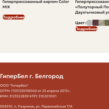
Гиперпрессованный кирпич Color
Гиперпрессован
MIX
«Полуторный По
Площадь кладки
200 м2
Двухтычковый уг
Подробнее
Кирпичей на 1 м2 (ориентировочно)
50
Цвет
Подробнее
Базовое количество
10 000 шт
Запас 10%
1 000 шт
Итого
11 000 шт
ГиперБел г. Белгород
Паллетирование, упаковка и вес —
что учитывать при доставке
ООО "Гипербел"
ОГРН: 1133123008040 от 25 апреля 2013 г.
ИНН: 3123322839 КПП: 310201001
Паллетирование — это удобство хранения и разгрузки.
Большинство производителей упаковывают кирпич на
308510, п. Разумное, ул. Первомайская 17А