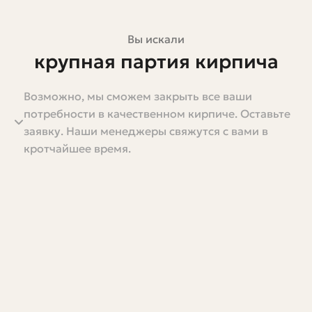
Вы искали
крупная партия кирпича
Возможно, мы сможем закрыть все ваши
Покупка крупной партии кирпича — это не только
потребности в качественном кирпиче. Оставьте
вопрос цены. Это планирование логистики, выбор
заявку. Наши менеджеры свяжутся с вами в
правильного типа материала, расчет запасов с учетом
кротчайшее время.
бой, продуманные условия разгрузки и хранения. Если
подготовиться плохо, можно получить задержки на
стройплощадке, лишние расходы и порчу материала. В
этой статье я подробно расскажу, как подступиться к
большой закупке кирпича, какие нюансы стоит
учитывать и как избежать типичных ошибок. Пишу
просто и по делу, опираясь на практику и реальные
ситуации на стройках.
Здесь вы найдете конкретные формулы для расчета