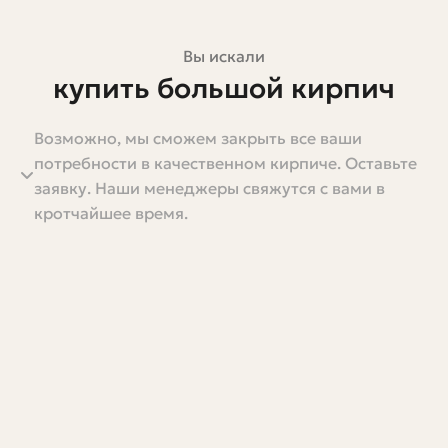
Вы искали
купить большой кирпич
Возможно, мы сможем закрыть все ваши
Если вы попали на эту статью, скорее всего,
потребности в качественном кирпиче. Оставьте
рассматриваете вариант использовать крупный кирпич
заявку. Наши менеджеры свяжутся с вами в
в строительстве или для хозяйственных нужд. Это не
кротчайшее время.
случайно: большой кирпич упрощает кладку,
сокращает сроки работ и порой дает лучшие
теплоизоляционные свойства. В то же время выбор
крупного кирпича требует внимательности — разные
материалы, размеры и способы доставки влияют на
итоговую цену и качество стены.
Здесь я собрал понятное руководство: от того, какие
бывают большие кирпичи и зачем они нужны, до
практических советов по расчету, покупке и приему