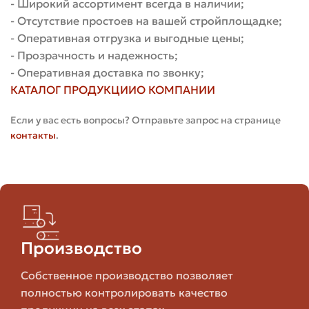
- Широкий ассортимент всегда в наличии;
- Отсутствие простоев на вашей стройплощадке;
Таблица: сравнение размеров кирпича
- Оперативная отгрузка и выгодные цены;
- Прозрачность и надежность;
Примерные
- Оперативная доставка по звонку;
Тип
Размеры,
Когда Использовать
КАТАЛОГ ПРОДУКЦИИ
О КОМПАНИИ
Мм
Если у вас есть вопросы? Отправьте запрос на странице
контакты
.
Универсальная
250 × 120 ×
кладка, внутренние
Одинарный
65
перегородки,
облицовка
Скоростная кладка
250 × 120 ×
несущих стен, ограды,
Полуторный
Производство
88
хозяйственные
постройки
Собственное производство позволяет
полностью контролировать качество
Быстрая кладка на