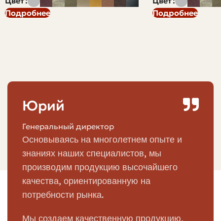
Цвет
Цвет
скорость возведения выше. Во-вторых, если вы хотите
Подробнее
Подробнее
ускорить ремонт или постройку хозяйственных зданий
— сарая, гаража, склада. В-третьих, для декоративных
задач: крупная фактура выглядит лаконично и
современно.
Однако у большого кирпича есть свои особенности: он
тяжелее, может потребовать другой техники для
Юрий
разгрузки, и не во всех местах целесообразно
использовать именно его. Поэтому прежде чем купить
Генеральный директор
большой кирпич, стоит оценить проект с учетом
Основываясь на многолетнем опыте и
размеров, веса и требований к прочности.
знаниях наших специалистов, мы
Основные виды крупного кирпича
производим продукцию высочайшего
качества, ориентированную на
Крупный кирпич бывает разным по материалу и
потребности рынка.
назначению. Вот основные типы, которые встречаются
чаще всего: керамический, силикатный, клинкерный и
Мы создаем качественную продукцию,