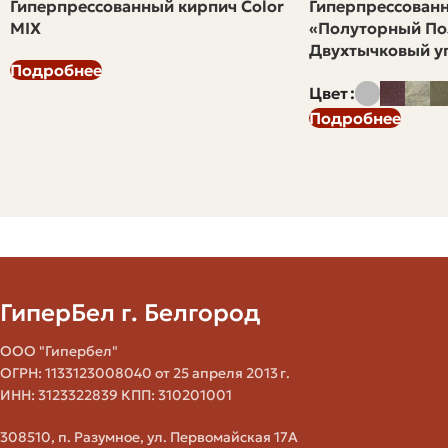
Гиперпрессованный кирпич Color
Гиперпрессован
морозостойкость
обжига
MIX
«Полуторный По
Двухтычковый уг
Подробнее
Чувствит
Доступная цена,
влаге, не
Цвет
ровная
рекомен
Подробнее
Силикатный
поверхность,
без
точные размеры
дополни
защиты
Высокая
прочность, низкое
Клинкер
Высокая
водопоглощение,
долговечность
ГиперБел г. Белгород
ООО "Гипербел"
Плотный,
Цена
ОГРН: 1133123008040 от 25 апреля 2013 г.
аккуратный,
варьируе
ИНН: 3123322839 КПП: 310201001
Гиперпрессованный
подходит для
требует
фасада и несущих
надежн
308510, п. Разумное, ул. Первомайская 17А
стен
доставк