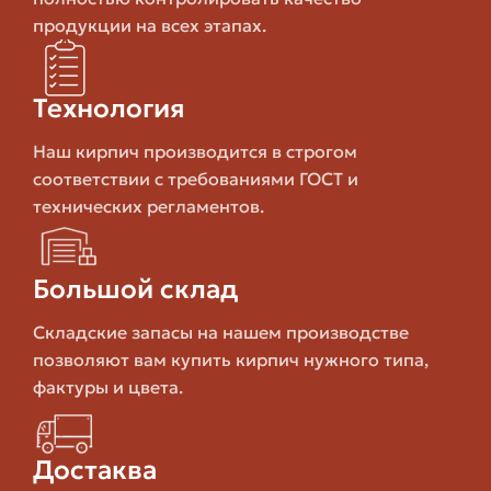
продукции на всех этапах.
Клинкерный кирпич часто используется в архитектуре,
где важен внешний вид и долговечность: фасады,
ступени, дорожки.
Технология
Шамотный кирпич
Наш кирпич производится в строгом
соответствии с требованиями ГОСТ и
Шамот применяется в высокотемпературных
технических регламентов.
сооружениях — печах, каминах, облицовке печных
топок. Он выдерживает температурные скачки и не
крошится при нагреве. Для других задач он будет
Большой склад
лишним, поэтому покупается целенаправленно.
Складские запасы на нашем производстве
Если планируете барбекю, камин или печь, не
позволяют вам купить кирпич нужного типа,
экономьте на шамоте — от его качества зависит
фактуры и цвета.
безопасность и долговечность топки.
Характеристики кирпича, которые
Достаква
стоит проверять