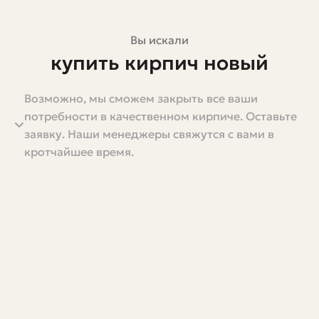
Вы искали
купить кирпич новый
Возможно, мы сможем закрыть все ваши
Если вы задумали строить дом, забор, печь или просто
потребности в качественном кирпиче. Оставьте
поменять облицовку фасада, вопрос "купить кирпич
заявку. Наши менеджеры свяжутся с вами в
новый" появляется первым и остается одним из самых
кротчайшее время.
важных до завершения проекта. Кирпич — материал
простой и надежный, но выбор его запутает не
меньше, чем выбор инструмента или подрядчика. Я
хочу пройти с вами этот путь спокойно, без модных
лозунгов и рекламных клише, шаг за шагом объяснить,
что важно учитывать при покупке нового кирпича, как
не переплатить и не оказаться с некачественным
материалом.
В этой статье вы найдете: типы кирпича и их