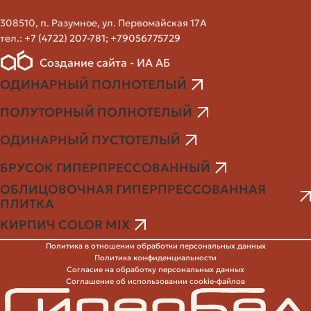
на влагу. Высокое водопоглощение — путь к быстрому
разрушению в условиях постоянной влажности и
308510, п. Разумное, ул. Первомайская 17А
промерзания. Лицевой и клинкерный кирпич обычно
тел.:
+7 (4722) 207-781
;
+79056775729
имеют низкое водопоглощение, силикатный — выше,
Создание сайта - ИА АБ
поэтому для наружных работ силикат требует
ОДИНАРНЫЙ ПОЛНОТЕЛЫЙ
дополнительной защиты.
ПОЛУТОРНЫЙ ПОЛНОТЕЛЫЙ
Обращайте внимание на сертификаты и технические
паспорта продукции — там указывают значения
ОДИНАРНЫЙ ПУСТОТЕЛЫЙ
водопоглощения и методы испытаний.
БРУСОК ГИПЕРПРЕССОВАННЫЙ
Размер и геометрия
ОБЛИЦОВОЧНАЯ ГИПЕРПРЕССОВАННАЯ
ПЛИТКА
Стандартный одинарный кирпич имеет размеры
КИРПИЧ COLOR MIX
примерно 250х120х65 мм, полуторный — 250х120х88
Политика в отношении обработки персональных данных
мм, двойной — 250х120х138 мм. Именно эти размеры
Политика конфиденциальности
Согласие на обработку персональных данных
чаще всего встречаются в российских проектах. Важна
Соглашение об использовании cookie-файлов
точность геометрии — ровный кирпич облегчает
кладку и экономит раствор.