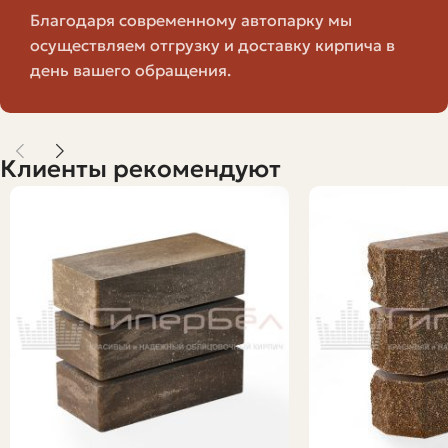
Благодаря современному автопарку мы
осуществляем отгрузку и доставку кирпича в
При выборе нового кирпича важны ряд параметров. Я
день вашего обращения.
объясню каждый так, чтобы вы смогли сразу понять,
что значат цифры и маркировки на упаковке.
Марка прочности (М)
Клиенты рекомендуют
Марка прочности указывает на предельное
сопротивление сжатию. Чем выше марка, тем прочнее
кирпич. Для ненесущих перегородок достаточно
менее прочного материала, а для фундамента и
несущих стен нужна более высокая марка. Часто
встречаются марки M75, M100, M150 и выше. Выбирать
следует исходя из проекта и рекомендаций инженера.
Не стоит экономить на прочности, когда речь о
несущих элементах — это сократит риск деформаций и
аварийных ситуаций в будущем.