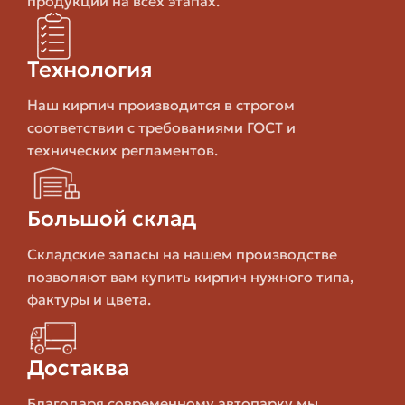
продукции на всех этапах.
Эти расчёты ориентировочные и зависят от толщины
Технология
шва и метода кладки. При покупке поштучно полезно
взять немного больше, чем точный расчёт — запас 5–
Наш кирпич производится в строгом
10% покрывает случайные бракованные или
соответствии с требованиями ГОСТ и
обрезанные элементы.
технических регламентов.
Где искать кирпич поштучно в
Большой склад
Москве: варианты и советы
Складские запасы на нашем производстве
В крупных городах, и Москва не исключение, выбор
позволяют вам купить кирпич нужного типа,
велик. Но далеко не везде выгодно покупать
фактуры и цвета.
поштучно: в одних местах продают только поддонами,
в других торгуют поштучно и поштучный ассортимент
может быть очень полезен. Вот краткий обзор
Достаква
реальных каналов и как ими пользоваться.
Благодаря современному автопарку мы