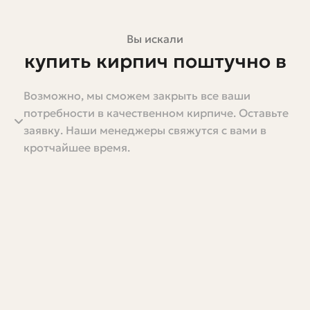
Вы искали
купить кирпич поштучно в
москве
Возможно, мы сможем закрыть все ваши
потребности в качественном кирпиче. Оставьте
Планируете мелкий ремонт, выкладку садовой ограды
заявку. Наши менеджеры свяжутся с вами в
или декоративную вставку в стене и думаете, где
кротчайшее время.
купить кирпич поштучно в Москве? Это частая задача:
не всегда нужно целое поддоне, иногда достаточно
нескольких десятков или даже единичных штук. В этой
статье разберёмся подробно, какие бывают кирпичи,
где их разумно покупать именно поштучно, как
рассчитать количество, на что обратить внимание при
приемке и хранении. Ничего лишнего — только
практические советы и конкретика, которыми сам
пользовался при работе с небольшими проектами.