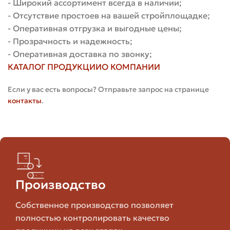
- Широкий ассортимент всегда в наличии;
таблица с типичными габаритами и примерным
- Отсутствие простоев на вашей стройплощадке;
количеством кирпичей на 1 м² кладки при наличии
- Оперативная отгрузка и выгодные цены;
швов примерно 10 мм.
- Прозрачность и надежность;
- Оперативная доставка по звонку;
Площадь
КАТАЛОГ ПРОДУКЦИИ
О КОМПАНИИ
Одного
Кирпичей
Размер, Мм
Марка
Кирпича
На 1 М²
Если у вас есть вопросы? Отправьте запрос на странице
(примерно)
С Учётом
(примерно)
контакты
.
Шва, М²
250 × 120 ×
Одинарный
0.0195
≈ 52
65
250 × 120 ×
Полуторный
0.0255
≈ 39
Производство
88
Собственное производство позволяет
250 × 120 ×
полностью контролировать качество
Двойной
0.039
≈ 26
140