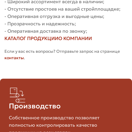
- Широкий ассортимент всегда в наличии;
- Отсутствие простоев на вашей стройплощадке;
Керамика или
- Оперативная отгрузка и выгодные цены;
Декоративный
клинкер с
Эстетичный 
- Прозрачность и надежность;
фасадный
декоративной
много оттен
- Оперативная доставка по звонку;
обработкой
КАТАЛОГ ПРОДУКЦИИ
О КОМПАНИИ
Если у вас есть вопросы? Отправьте запрос на странице
Эта таблица даёт общее представление, но у каждого
контакты
.
производителя могут быть свои характеристики.
Поэтому не стесняйтесь просить технические паспорта
и сертификаты на материал.
Ключевые параметры при выборе
Производство
Когда вы решите купить кирпич уличный, обратите
внимание на пять параметров, которые влияют на
Собственное производство позволяет
долговечность и удобство монтажа. Они помогут
полностью контролировать качество
выбрать оптимальный вариант под ваши задачи.