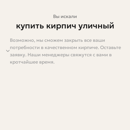
Вы искали
купить кирпич уличный
Возможно, мы сможем закрыть все ваши
Если вы читаете эту статью, значит задумались о том,
потребности в качественном кирпиче. Оставьте
чтобы купить кирпич уличный для своей дорожки,
заявку. Наши менеджеры свяжутся с вами в
забора, террасы или фасада. Это решение часто
кротчайшее время.
оказывается более сложным, чем кажется на первый
взгляд: выбор материала, фактура, цвет, прочность и
стоимость — всё это влияет на конечный результат и на
то, сколько времени и денег вы потратите. Я
постараюсь пройти с вами весь путь от первых мыслей
до практических советов по укладке и уходу. Будет
много конкретики, таблиц и полезных списков, чтобы
вы могли принять решение без лишних сомнений.
Статья написана живым языком, без сухих формул. Я