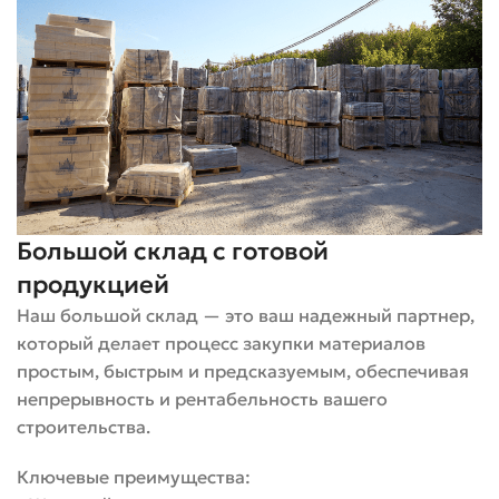
керамический
без больших пустот
хорошая
морозостойк
Глина с
Меньше вес,
Пустотелый
формованными
экономнее в
керамический
пустотами
расходе
Большой склад с готовой
Очень низко
продукцией
Специальный обжиг
водопоглощ
Клинкерный
глины при высоких
устойчивая
Наш большой склад — это ваш надежный партнер,
температурах
окраска,
который делает процесс закупки материалов
долговечнос
простым, быстрым и предсказуемым, обеспечивая
непрерывность и рентабельность вашего
Бетонный
строительства.
Широкий вы
мощёный
Вибропрессованный
форм и цвет
(кирпич-
бетон
Ключевые преимущества:
экономичне
плитка)