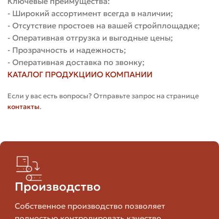
Ключевые преимущества:
типов кирпича
- Широкий ассортимент всегда в наличии;
- Отсутствие простоев на вашей стройплощадке;
- Оперативная отгрузка и выгодные цены;
Тип
Плюсы
Минусы
- Прозрачность и надежность;
- Оперативная доставка по звонку;
КАТАЛОГ ПРОДУКЦИИ
О КОМПАНИИ
Керамический
Высокая прочность,
Весит больш
Если у вас есть вопросы? Отправьте запрос на странице
(полнотелый)
долговечность
пустотелого
контакты
.
Легче, дешевле,
Ниже прочно
Керамический
теплоизоляция
требует обл
(пустотелый)
лучше
для фасада
Малая
Производство
водопоглощаемость,
Высокая цен
Клинкер
высокая
тяжёлый
Собственное производство позволяет
морозостойкость
полностью контролировать качество