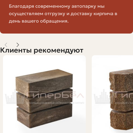
Благодаря современному автопарку мы
материалу, марке прочности и морозостойкости.
осуществляем отгрузку и доставку кирпича в
Ниже — практическая инструкция, которой стоит
день вашего обращения.
следовать шаг за шагом.
Критерии выбора
Клиенты рекомендуют
Определите функционал: несущая стена, перегородка,
облицовка или мощение. Если стена несущая или
фундамент — приоритет прочности и
морозостойкости. Для облицовки важнее внешний вид
и минимальное водопоглощение.
Учтите климат и местоположение: в Московской
области влажность сезонная, зимы могут быть
суровыми, поэтому для наружных работ выбирайте
кирпич с хорошей морозостойкостью. Если кирпич
будет в контакте с грунтом — увеличьте требования к