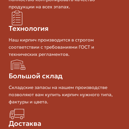
продукции на всех этапах.
Плохая
Точный размер,
Силикатный
морозостойк
бюджетный
Технология
высоком ув
Наш кирпич производится в строгом
соответствии с требованиями ГОСТ и
Высокая
Специализи
технических регламентов.
Огнеупорный
температура
дорогой
плавления
Большой склад
Как выбирать кирпич под
Складские запасы на нашем производстве
конкретную задачу
позволяют вам купить кирпич нужного типа,
фактуры и цвета.
При походе в магазин или на сайт поставщика нужно
чётко понимать требования: несущая ли стена, фасад
ли, будет ли кирпич контактировать с землёй, какие
Достаква
климатические условия. От этого зависит выбор по