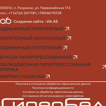
строительных рынков до крупных оптовых складов и
заводов-производителей. Вариант зависит от объёма
308510, п. Разумное, ул. Первомайская 17А
тел.:
+7 (4722) 207-781
;
+79056775729
заказа, срочности и необходимости доставки. Коротко
о вариантах и их преимуществах.
Создание сайта - ИА АБ
ОДИНАРНЫЙ ПОЛНОТЕЛЫЙ
Дальше — практическая разбивка: где искать, как
оценивать продавца и что уточнять при заказе.
ПОЛУТОРНЫЙ ПОЛНОТЕЛЫЙ
Типы поставщиков
ОДИНАРНЫЙ ПУСТОТЕЛЫЙ
БРУСОК ГИПЕРПРЕССОВАННЫЙ
Завод-производитель - лучший вариант по цене при
ОБЛИЦОВОЧНАЯ ГИПЕРПРЕССОВАННАЯ
крупных объёмах и если нужен стабильный сорт.
ПЛИТКА
Оптовые базы и склады - удобны для средних
КИРПИЧ COLOR MIX
объёмов, часто предлагают доставку и разгрузку.
Розничные магазины строительных материалов -
Политика в отношении обработки персональных данных
подходят для небольших заказов и срочных покупок.
Политика конфиденциальности
Согласие на обработку персональных данных
Онлайн-магазины и маркетплейсы - удобно сравнить
Соглашение об использовании cookie-файлов
цены, но проверяйте отзывы и условия доставки.
В столичном регионе логистика — ключевой фактор.