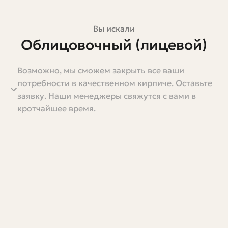
Вы искали
Облицовочный (лицевой)
гиперпрессованный кирпич
Возможно, мы сможем закрыть все ваши
купить в г. Черкесск,
потребности в качественном кирпиче. Оставьте
заявку. Наши менеджеры свяжутся с вами в
Республика Карачаево-
кротчайшее время.
Черкессия
Если вы планируете фасад, забор или декоративную
кладку в Черкесске, гиперпрессованный
облицовочный кирпич — один из самых практичных и
эстетичных вариантов. Он сочетает в себе прочность,
ровную фактуру и широкий выбор оттенков, что
позволяет решать как классические, так и
современные дизайнерские задачи.