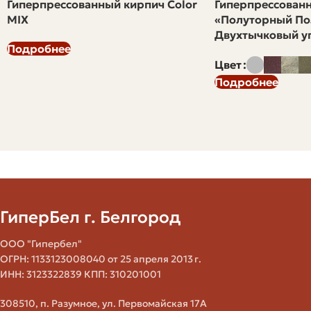
Гиперпрессованный кирпич Color
Гиперпрессован
Тип
Выгляд
Подходит Для
MIX
«Полуторный По
Отделки
Двухтычковый уг
Подробнее
Современные
Цвет
Матовая
Ровная, строгая
фасады, строгие
Подробнее
шлифовка
поверхность
архитектурные
решения
Рельеф,
Классика, кантри,
Фактурная
имитация
акцентные
камня
элементы
Глубокий,
ГиперБел г. Белгород
Окраска в
Фасады, где важна
равномерный
массе
стойкость цвета
цвет
ООО "Гипербел"
ОГРН: 1133123008040 от 25 апреля 2013 г.
ИНН: 3123322839 КПП: 310201001
Контрастная
Нанесение
Декоративные
лицевка,
лицевого
панели,
308510, п. Разумное, ул. Первомайская 17А
декоративные