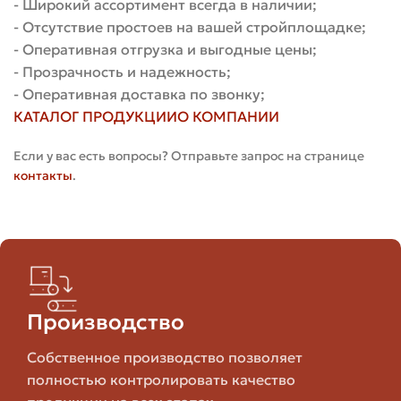
- Широкий ассортимент всегда в наличии;
более монолитную поверхность, узкие — играют
- Отсутствие простоев на вашей стройплощадке;
мелкой текстурой.
- Оперативная отгрузка и выгодные цены;
- Прозрачность и надежность;
Выбирая формат, учитывайте стиль проекта и скорость
- Оперативная доставка по звонку;
кладки. Более крупные форматы позволяют быстрее
КАТАЛОГ ПРОДУКЦИИ
О КОМПАНИИ
облицовывать большие площади, но требуют
аккуратной раскладки и более ровного основания.
Если у вас есть вопросы? Отправьте запрос на странице
контакты
.
Преимущества и недостатки
гиперпрессованного лицевого
кирпича
Материал имеет ряд очевидных плюсов, но и
несколько ограничений, о которых стоит знать
Производство
заранее. Ниже — сжатое, но информативное описание.
Собственное производство позволяет
Преимущества:
полностью контролировать качество
Визуальная однородность и широкий выбор оттенков.