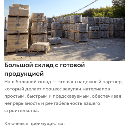
двойной. Чаще всего покупают одинарный (примерно
250 × 120 × 65 мм), но возможны и другие форматы, в
зависимости от производителя и архитектурных
пожеланий.
Важно понимать, что гиперпрессованный кирпич
тяжелее многих аналогов. Поэтому фундамент или
несущая конструкция под облицовку должна
предусматривать дополнительную нагрузку —
Большой склад с готовой
особенно на высотных участках или при облицовке
продукцией
цоколя.
Наш большой склад — это ваш надежный партнер,
Таблица: сравнение основных свойств
который делает процесс закупки материалов
облицовочных материалов
простым, быстрым и предсказуемым, обеспечивая
непрерывность и рентабельность вашего
строительства.
Гиперпрессованный
Клинкерн
Свойство
Кирпич
Кирпич
Ключевые преимущества: