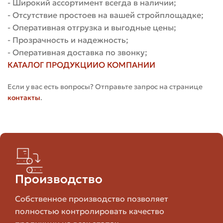
- Широкий ассортимент всегда в наличии;
Очень
- Отсутствие простоев на вашей стройплощадке;
Плотность
Высокая, прочный
высокая
- Оперативная отгрузка и выгодные цены;
- Прозрачность и надежность;
Очень
- Оперативная доставка по звонку;
Водопоглощение
Низкое
низкое
КАТАЛОГ ПРОДУКЦИИ
О КОМПАНИИ
Если у вас есть вопросы? Отправьте запрос на странице
Морозостойкость
Высокая
Высокая
контакты
.
Однородность
Очень хорошая
Отличная
цвета
Цена
Средняя
Дорогой
Производство
Классическая
Требует
Собственное производство позволяет
Укладка
кладка, требует
аккуратно
полностью контролировать качество
навыка
укладки