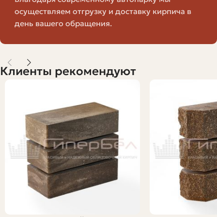
поставках, если партия не та же.
осуществляем отгрузку и доставку кирпича в
Наличие этих ограничений не означает, что материал
день вашего обращения.
плох. Скорее наоборот: чтобы получить долговечную
облицовку, важно учитывать и устранять возможные
риски заранее — при выборе, приёмке и монтаже.
Клиенты рекомендуют
Как правильно выбрать
гиперпрессованный кирпич для
условий Горно-Алтайска
Выбор начинается не с цены, а с целей и условий
эксплуатации. Отвечая себе на несколько вопросов, вы
быстро сузите круг подходящих вариантов:
Где будет использоваться кирпич: фасад над землёй,
цоколь, забор, декоративные элементы?
Нужен ли самый тёплый вариант или приоритет —