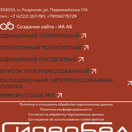
(облицовочный)
паропроницаемость
контро
308510, п. Разумное, ул. Первомайская 17А
водопо
тел.:
+7 (4722) 207-781
;
+79056775729
Создание сайта - ИА АБ
Очень высокая
Клинкерный
Дорого
прочность и
ОДИНАРНЫЙ ПОЛНОТЕЛЫЙ
кирпич
тяжелее
долговечность
ПОЛУТОРНЫЙ ПОЛНОТЕЛЫЙ
Может 
ОДИНАРНЫЙ ПУСТОТЕЛЫЙ
от ветр
темпер
БРУСОК ГИПЕРПРЕССОВАННЫЙ
Фасадные панели
Быстрый монтаж,
воздейс
(винил, металл)
малый вес
ОБЛИЦОВОЧНАЯ ГИПЕРПРЕССОВАННАЯ
эстетик
ПЛИТКА
долгов
разнят
КИРПИЧ COLOR MIX
Политика в отношении обработки персональных данных
Политика конфиденциальности
Согласие на обработку персональных данных
Логистика и доставка в Якутск: чего
Соглашение об использовании cookie-файлов
ожидать