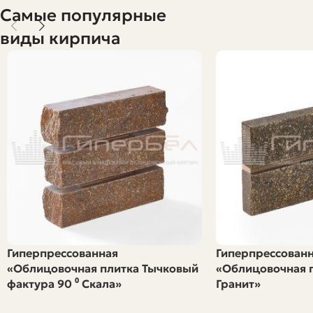
Текст рассчитан на тех, кто хочет понять суть и принять
Самые популярные
взвешенное решение без лишней технической чепухи.
виды кирпича
Что такое гиперпрессованный
облицовочный кирпич и чем он
отличается от других
Гиперпрессованный кирпич получают методом сухого
прессования смеси цемента, минеральных
наполнителей и красителей под высоким давлением. В
результате получается очень плотный, однородный
блок с минимальной пористостью. Его часто называют
лицевым, потому что он предназначен для открытой
кладки, когда внешний вид — важная часть задачи.
Гиперпрессованная
Гиперпрессован
«Облицовочная плитка Тычковый
«Облицовочная 
От обычного силикатного или керамического кирпича
фактура 90 ⁰ Скала»
Гранит»
гиперпресс имеет отличия в составе и технологии
производства: у него меньше пор, выше прочность на