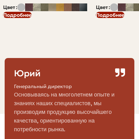
прессованием смеси из щебня, цемента и пигментов
Цвет
Цвет
под высоким давлением. В результате формуется
Подробнее
Подробнее
изделие с плотной структурой и минимальной
пористостью. Внешняя поверхность обрабатывается
так, чтобы получить желаемую текстуру: гладкую,
рваную, состаренную.
Для лицевого применения важны две вещи: внешний
вид и эксплуатационные свойства. Гиперпрессованный
Юрий
кирпич даёт ровную геометрию и стабильный цвет по
всей толщине, что делает стыковку и кладку более
Генеральный директор
аккуратной. За счет низкой водопоглощаемости он
Основываясь на многолетнем опыте и
лучше переносит циклы замораживания-оттаивания
знаниях наших специалистов, мы
по сравнению с некоторыми другими материалами.
производим продукцию высочайшего
Важно понимать, что это не тот керамический кирпич,
качества, ориентированную на
который обжигают в печах. Гиперпресс — это
потребности рынка.
бетонный продукт, но специально подготовленный