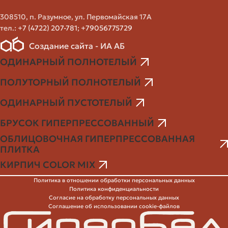
При выборе кирпича важно смотреть не только на цвет
308510, п. Разумное, ул. Первомайская 17А
и цену, но и на технические параметры. Вот что обычно
тел.:
+7 (4722) 207-781
;
+79056775729
проверяют:
Создание сайта - ИА АБ
ОДИНАРНЫЙ ПОЛНОТЕЛЫЙ
Структура и водопоглощение — чем ниже, тем лучше
для морозного климата.
ПОЛУТОРНЫЙ ПОЛНОТЕЛЫЙ
Морозостойкость — показатель того, сколько циклов
замораживания-оттаивания материал выдержит.
ОДИНАРНЫЙ ПУСТОТЕЛЫЙ
Прочность на сжатие — влияет на стойкость к
БРУСОК ГИПЕРПРЕССОВАННЫЙ
механическим нагрузкам, особенно для цоколей и
ОБЛИЦОВОЧНАЯ ГИПЕРПРЕССОВАННАЯ
столбов.
ПЛИТКА
Размеры и геометрия — отклонения влияют на
ровность швов и расход раствора.
КИРПИЧ COLOR MIX
Однородность цвета по партии — важна при покупке
Политика в отношении обработки персональных данных
больших объёмов.
Политика конфиденциальности
Согласие на обработку персональных данных
Перед покупкой попросите у продавца сертификаты и
Соглашение об использовании cookie-файлов
протоколы испытаний. Это стандартная практика у
ответственных производителей и дилеров.