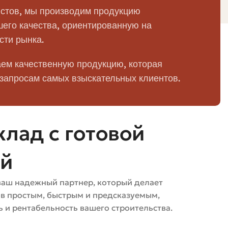
нить перед покупкой.
стов, мы производим продукцию
его качества, ориентированную на
х может проигрывать в долговечности при
сти рынка.
узами, поэтому всегда проверяйте партию перед
аще приводят к проблемам, чем сам кирпич.
ем качественную продукцию, которая
 запросам самых взыскательных клиентов.
робный чеклист, который поможет избежать типичных
лад с готовой
инарный размер часто 250×120×65 мм, полуторный —
ей
учше получить минимум 5-10 штук из той же партии.
кументы о качестве.
ваш надежный партнер, который делает
ов простым, быстрым и предсказуемым,
 и рентабельность вашего строительства.