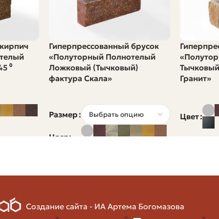
Очень строгое
доступное решение с хорошими эксплуатационными сво
 кирпич
Гиперпрессованный брусок
Гиперпре
симум по морозостойкости и гладкой текстуре, рассма
телый
«Полуторный Полнотелый
«Полутор
5 ⁰
Ложковый (Тычковый)
Тычковый
фактура Скала»
Гранит»
ют и как считать расход. Ниже — таблица с типичными
Размер
Цвет
азмер, Мм
Применение
Цвет
 65
Стандартные фасады, ко
 88
Быстрая кладка, экономи
Создание сайта - ИА Артема Богомазова
 размеры
Декоративные элементы,