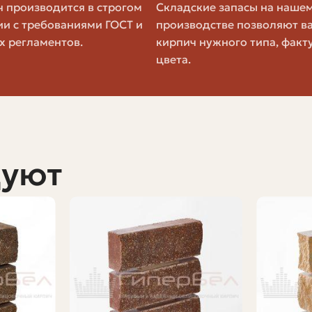
 производится в строгом
Складские запасы на наше
ии с требованиями ГОСТ и
производстве позволяют в
овочного кирпича
х регламентов.
кирпич нужного типа, факт
цвета.
 для вашего проекта, полезно сравнить его с клинкер
выборе.
ый
Клинкерный
дуют
Очень высокая
Очень низкое
вные краски
Ограниченная, натуральные т
Выше средней