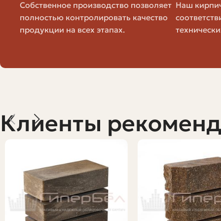
Собственное производство позволяет
Наш кирпич
полностью контролировать качество
соответств
Сравнение с другими видами облиц
продукции на всех этапах.
технически
Чтобы понять, подходит ли гиперпрессованный кирпич
таблице я выделил основные различия, полезные при 
Критерий
Гиперпрессованн
Клиенты рекомен
Прочность
Высокая
Водопоглощение
Низкое
Цветовая гамма
Широкая, интенси
Стоимость
Средняя