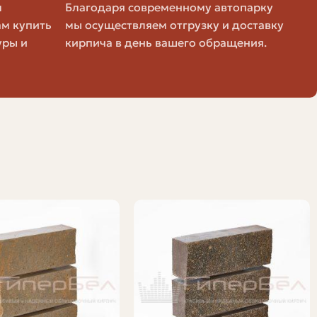
м
Благодаря современному автопарку
ам купить
мы осуществляем отгрузку и доставку
уры и
кирпича в день вашего обращения.
ным и керамическим облицовочным кирпичом. В
Керамический (лицевой)
Хорошая
Среднее
она
Натуральные оттенки глины
Разная, зависит от качества