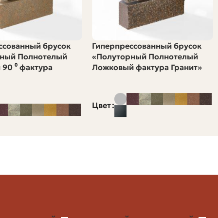
Стандартные требования
йствами, гиперпрессованный кирпич часто выигрывает
ссованный брусок
Гиперпрессованный брусок
тривайте клинкер.
ный Полнотелый
«Полуторный Полнотелый
 90 ⁰ фактура
Ложковый фактура Гранит»
 форматами и совет по расчёту.
Цвет
лонны
я времени
 облицовка цоколей