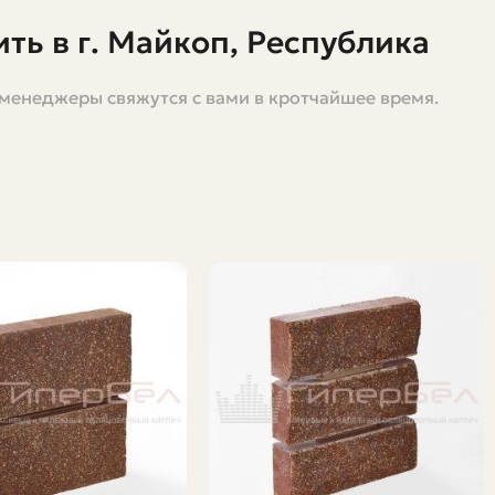
ь в г. Майкоп, Республика
 менеджеры свяжутся с вами в кротчайшее время.
прессованный облицовочный кирпич может оказаться
араюсь разложить по полочкам, что это за материал,
какие ошибки лучше не допускать при покупке и
между делом, через пару минут будете знать, где
щебеночно-цементная смесь с красителями и
ют прочность при естественном или ускоренном
допоглощение и однородную структуру.
рией, чёткой фактурой и широкой палитрой цветов —
гладкой, рельефной или "состаренной", что даёт