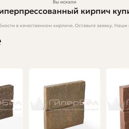
Вы искали
иперпрессованный кирпич купит
Адыгея.
ности в качественном кирпиче. Оставьте заявку. Наши
е
уете стильную наружную отделку в Майкопе, то гипер
, надежно и долговечно. В этой большой статье я пост
ыбирать, как учитывать климат и логистику Майкопа, и 
а, но с практическим прицелом — если вы читаете это 
цовочный кирпич
сованным или сухопрессованным. Суть в технологии: 
лением в форму. После прессования заготовки набира
в печи. За счет высокой плотности получают низкое во
сованный кирпич. Он отличается более ровной геомет
товых и белых. Плюс к этому, поверхность может быть 