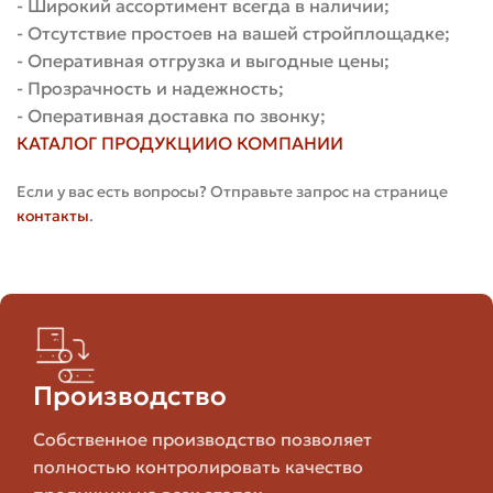
- Широкий ассортимент всегда в наличии;
материалами
- Отсутствие простоев на вашей стройплощадке;
- Оперативная отгрузка и выгодные цены;
- Прозрачность и надежность;
Материал
Преимущества
Недостатк
- Оперативная доставка по звонку;
КАТАЛОГ ПРОДУКЦИИ
О КОМПАНИИ
Может бы
Плотность,
дороже
Если у вас есть вопросы? Отправьте запрос на странице
морозостойкость,
некоторы
контакты
.
Гиперпрессованный
точность
альтернат
кирпич
размеров,
требует
разнообразие
правильн
фактур
облицовк
монтажа
Более пор
Производство
Классический
выше
Керамический
внешний вид,
водопогл
Собственное производство позволяет
лицевой кирпич
натуральная
возможно
полностью контролировать качество
керамика
образова