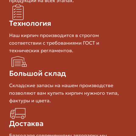
продукции на всех этапах.
высолов
Лёгкость,
Меньшая
Технология
простота
долговечн
Сайдинг
монтажа, низкая
ощущени
Наш кирпич производится в строгом
цена
"искусств
соответствии с требованиями ГОСТ и
технических регламентов.
Низкая
Разнообразие
Фасадные панели
прочность
видов, быстрая
под камень
постепен
Большой склад
установка
выцветан
Складские запасы на нашем производстве
позволяют вам купить кирпич нужного типа,
Как выбирать гиперпрессованный
фактуры и цвета.
кирпич: на что обратить внимание
при покупке в Перми
Достаква
Выбор кирпича — это не только цвет и фактура. Проще
Благодаря современному автопарку мы