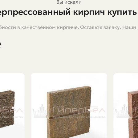
Вы искали
рпрессованный кирпич купить 
край
ности в качественном кирпиче. Оставьте заявку. Наши
е
 новый, облицовочный гиперпрессованный кирпич выгля
выбор фактур и оттенков. В этой статье я подробно ра
ыгодно купить кирпич во Владивостоке.
 и предостережения, основанные на реальных работах.
 разложу всё по полочкам.
 гиперпрессованный кирпич
ента, заполнителей, пигментов и добавок, изготовлен
и высоких температурах; вместо этого смесь прессуют 
оглощение, высокая прочность на сжатие и однородная
евую сторону, что важно для эстетики фасада.