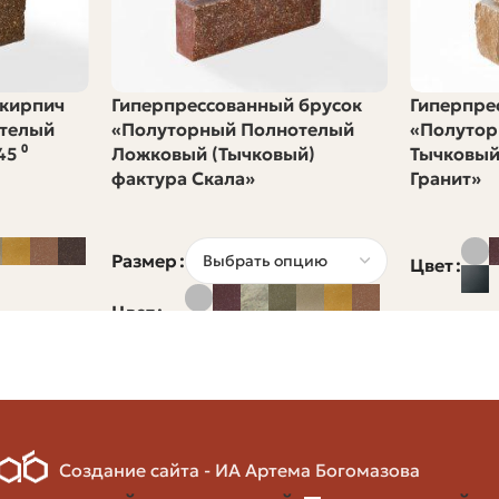
ича, понадобится точный расчёт. Стандартно на один 
 мм и с швом около 10 мм. Точный расход зависит от 
 кирпич
Гиперпрессованный брусок
Гиперпре
нку углов. Если цвета неоднородны, запас лучше увели
телый
«Полуторный Полнотелый
«Полутор
5 ⁰
Ложковый (Тычковый)
Тычковый
фактура Скала»
Гранит»
Пример Расчёта
Размер
Цвет
120 м2 (дом средней площади без учета окон и две
Цвет
50 шт/м2
120 x 50 = 6000 шт
6000 x 1.08 = 6480 шт
Создание сайта - ИА Артема Богомазова