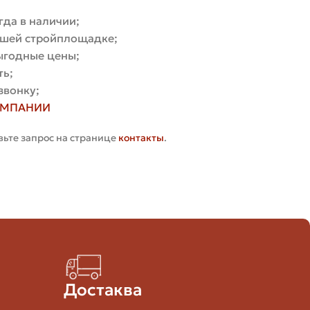
т для минимализма и современных фасадов, а рваный
гда в наличии;
вашей стройплощадке;
выгодные цены;
ть;
звонку;
ОМПАНИИ
вьте запрос на странице
контакты
.
 соответствия, протоколы испытаний и паспорт
льшом фасаде это будет заметно. Лучше заказывать
Достаква