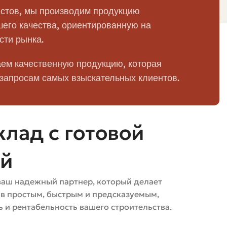
стов, мы производим продукцию
короченные форматы, клинкероподобные
его качества, ориентированную на
сти рынка.
е нагрузочная способность
ем качественную продукцию, которая
комендуется не ниже F50–F75
 запросам самых взыскательных клиентов.
ние уменьшает риск разрушения от мороза
лад с готовой
ыше прочность и теплопроводность
ей
ваш надежный партнер, который делает
ов простым, быстрым и предсказуемым,
всего используют для классических фасадов, а узкие
 и рентабельность вашего строительства.