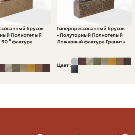
квадратный метр кладки уходит от 48 до 52
формата, способа укладки и ширины шва.
ссованный брусок
Гиперпрессованный брусок
чить до 10–15%, чтобы иметь возможность отобрать
ный Полнотелый
«Полуторный Полнотелый
 90 ⁰ фактура
Ложковый фактура Гранит»
Цвет
рей)