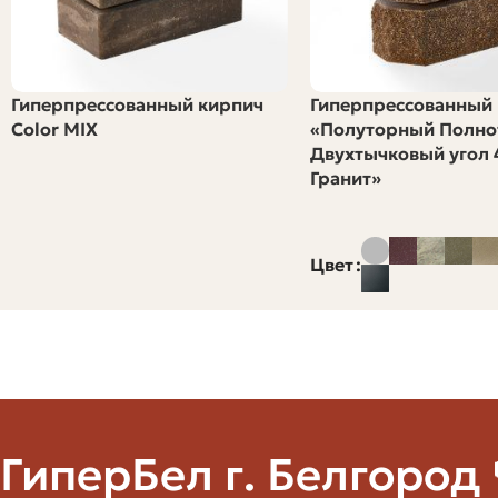
Чтобы не купить слишком много или слишком мало кирп
полнотелых кирпичей при обычном размере 250x120x65
Гиперпрессованный кирпич
Гиперпрессованный
Всегда добавляйте запас 5–10% на брак, резку и подго
Color MIX
«Полуторный Полно
подходящие элементы во время работ.
Двухтычковый угол 4
Гранит»
Параметр
Цвет
Площадь фасада
Коэффициент расхода
Количество штук без запаса
Запас 8%
ГиперБел г. Белгород