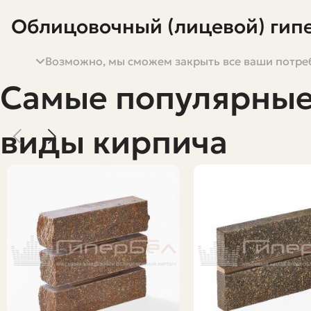
Облицовочный (лицевой) гипе
Возможно, мы сможем закрыть все ваши потреб
Самые популярны
Если вы задумали обновить фасад дома или построить
аккуратную лицевую поверхность, прочность и широкий 
приморского климата, как выбрать нужный тип и где в
виды кирпича
Постараюсь дать практичные советы, примеры расчётов
знали, на что обращать внимание, читайте дальше — я
Что такое облицовочный (лицевой)
Гиперпрессованный кирпич — это продукт из смеси цем
обычного керамического кирпича, здесь нет обжига пр
Главные преимущества такого кирпича — низкое водоп
получить четкие геометрические размеры и ровную лиц