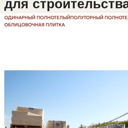
для строительства
Размеры (мм)
250 x 120 x 65 (и другие 
ОДИНАРНЫЙ ПОЛНОТЕЛЫЙ
ПОЛУТОРНЫЙ ПОЛНОТ
ОБЛИЦОВОЧНАЯ ПЛИТКА
Прочность на сжатие
М100–М300
Морозостойкость
F50–F200
Водопоглощение
0.5–6% (для гиперпрессо
Плотность
1600–2200 кг/м3
Какие форматы и фактуры бывают
Формат влияет не только на внешний вид, но и на ско
серии — для декоративных вставок и откосов.