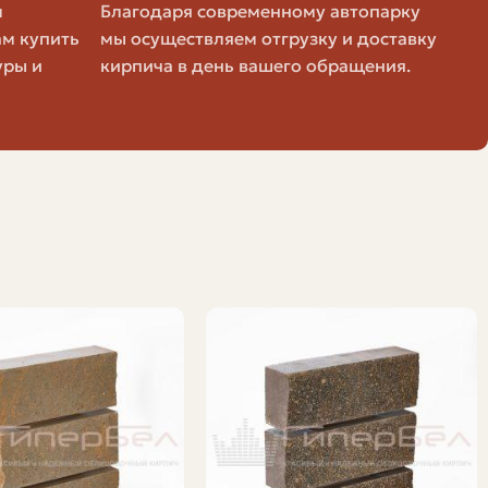
м
Благодаря современному автопарку
ам купить
мы осуществляем отгрузку и доставку
уры и
кирпича в день вашего обращения.
ицовочных материалов и прямые поставки от
взять небольшое число штук. У производителя обычно
итывайте логистику и дополнительную плату за
ают на объект.
сть перевозки. Часто кирпич поставляют на
 на узкий участок может оказаться невозможным —