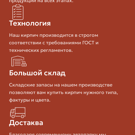
продукции на всех этапах.
Одинарный
250 х
формат,
Размер
120 х 65
возможны
мм
Технология
отклонения
Наш кирпич производится в строгом
1800–
Зависит от состава
соответствии с требованиями ГОСТ и
Плотность
2100 кг/
и степени
технических регламентов.
м3
прессования
Для фасадной
Большой склад
М75–
Прочность на
облицовки чаще
М200 и
сжатие
используют М150–
Складские запасы на нашем производстве
выше
М200
позволяют вам купить кирпич нужного типа,
фактуры и цвета.
Низкое значение
до 6–8
Водопоглощение
улучшает
%
морозостойкость
Достаква
Благодаря современному автопарку мы
Выбор зависит от