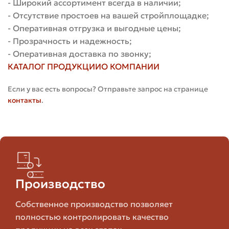
- Широкий ассортимент всегда в наличии;
Твердение и выдержка изделий.
- Отсутствие простоев на вашей стройплощадке;
Контроль качества и упаковка.
- Оперативная отгрузка и выгодные цены;
Маркировка и складирование.
- Прозрачность и надежность;
Каждый этап влияет на конечное качество. Маленькая
- Оперативная доставка по звонку;
погрешность на этапе дозировки способна повлиять на
КАТАЛОГ ПРОДУКЦИИ
О КОМПАНИИ
цвет, прочность или водопоглощение всего блока.
Если у вас есть вопросы? Отправьте запрос на странице
Технические характеристики
контакты
.
Ниже приведена типовая таблица характеристик для
одинарного гиперпрессованного кирпича. Конкретные
значения зависят от производителя и рецептуры, но
таблица дает практическое представление о
параметрах, на которые стоит смотреть при выборе.
Производство
Типичное
Параметр
Примечание
Собственное производство позволяет
Значение
полностью контролировать качество