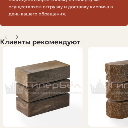
F50–
Морозостойкость
климатической
осуществляем отгрузку и доставку кирпича в
F300
зоны
день вашего обращения.
Не самый теплый
0,6–1,0
Теплопроводность
материал, но
Вт/(м·К)
плотный
Клиенты рекомендуют
Эти цифры помогут понять, подходит ли кирпич для
фасада, внутренней стены или несущих элементов.
Обязательно требуйте паспорт качества у
производителя.
Преимущества и недостатки
Ни один строительный материал не идеален; у
гиперпрессованного кирпича есть свои сильные
стороны и ограничения. Рассмотрим их по порядку,