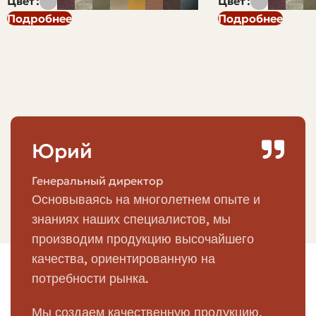
Цвет
Цвет
вопросов заранее: кто и за что отвечает, каковы сроки
Подробнее
Подробнее
и порядок оплаты, какие допуски по качеству и
количеству, кто организует доставку и разгрузку, что
делать в случае рекламации. В результате снижаются
транзакционные издержки и количество конфликтов.
Кому выгоден подробный договор
Юрий
Подробный договор выгоден всем участникам сделки.
Заказчику — потому что он защищён от поставки
Генеральный директор
некачественного материала и неожиданных задержек.
Основываясь на многолетнем опыте и
Поставщику — потому что понятны порядок приёмки,
знаниях наших специалистов, мы
ответственность и механизм возврата/перерасчёта. А
юристам — потому что меньше работы при
производим продукцию высочайшего
урегулировании споров.
качества, ориентированную на
потребности рынка.
Иногда заказчики боятся «перегрузить» договор
деталями, чтобы не отпугнуть поставщика. На
Мы создаем качественную продукцию,