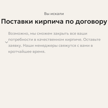
Вы искали
Поставки кирпича по договору
Возможно, мы сможем закрыть все ваши
Кирпич — один из самых рутинных, но при этом
потребности в качественном кирпиче. Оставьте
критичных материалов на любом строительном
заявку. Наши менеджеры свяжутся с вами в
объекте. Ошибка в поставках способна остановить
кротчайшее время.
работу на недели. Поэтому поставки кирпича по
договору — это не просто бумажка, а инструмент,
который защищает и заказчика, и поставщика. В этой
статье я разберу, как правильно формулировать
условия, какие моменты контролировать при приёмке,
как избежать типичных проблем и что полезно
прописать, чтобы в дальнейшем не возвращаться к
спорам.
Пишу на основе практики: приходилось и