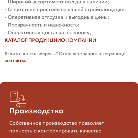
- Широкий ассортимент всегда в наличии;
Для поставщика это — гарантия постоянной загрузки
- Отсутствие простоев на вашей стройплощадке;
производства, для покупателя — стабильность
- Оперативная отгрузка и выгодные цены;
поставок и льготные условия.
- Прозрачность и надежность;
Основные разделы договора и что в
- Оперативная доставка по звонку;
КАТАЛОГ ПРОДУКЦИИ
О КОМПАНИИ
них писать
Если у вас есть вопросы? Отправьте запрос на странице
Ниже — список ключевых разделов, которые я
контакты
.
рекомендую прописывать подробно. После каждого
пункта — практический комментарий и пример
формулировки, адаптированный под реальные нужды.
Предмет договора
Производство
Здесь указывают точные наименования, марки,
размеры, цвет (если важно), количество и единицы
Собственное производство позволяет
измерения. Чем точнее — тем лучше.
полностью контролировать качество