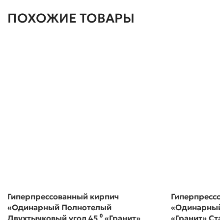
ПОХОЖИЕ ТОВАРЫ
Гиперпрессованный кирпич
Гиперпресс
«Одинарный Полнотелый
«Одинарны
Двухтычковый угол 45 ⁰ «Гранит»
«Гранит» С