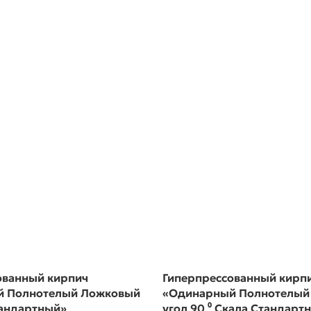
ованный кирпич
Гиперпрессованный кирп
й Полнотелый Ложковый
«Одинарный Полнотелый
тандартный»
угол 90 ⁰ Скала Стандарт