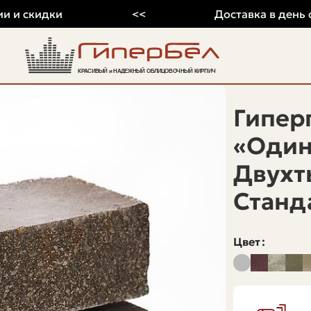
 скидки
<<
Доставка в день обр
Гипер
«Один
Двухт
Станд
Цвет