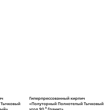
ич
Гиперпрессованный кирпич
 Тычковый
«Полуторный Полнотелый Тычковый
ный»
угол 90 ⁰ Гранит»