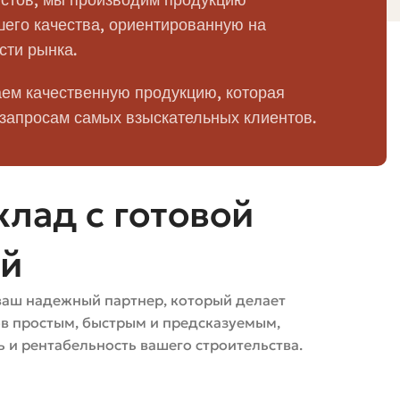
8–20%
его качества, ориентированную на
сти рынка.
5–30%
ем качественную продукцию, которая
0,5–5%
 запросам самых взыскательных клиентов.
0,1–1%
лад с готовой
2–6%
ей
ваш надежный партнер, который делает
ание, смешивание, прессование, выдержка/твердение,
ов простым, быстрым и предсказуемым,
рещинах, расслоении, погрешностях по размерам или
 и рентабельность вашего строительства.