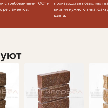
ии с требованиями ГОСТ и
производстве позволяют в
х регламентов.
кирпич нужного типа, факт
ужают в форму, затем под действием гидравлического 
цвета.
ьной пористостью. На современных линиях используют
рм, величина и длительность прессования, температур
вие, к механическим дефектам.
дуют
вердения. В отличие от некоторых видов кирпича, гип
контролируемом наборе прочности — влажность и темп
ушку.
 с влагой и постепенное наборное время прочности. Р