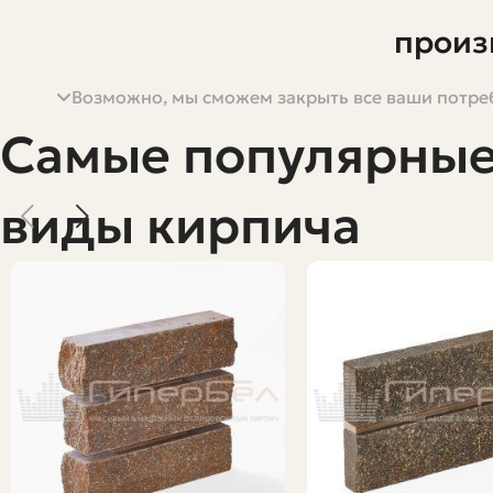
произ
Возможно, мы сможем закрыть все ваши потреб
Гиперпрессованный кирпич — крепкий, плотный и эсте
строительстве и дорожных покрытий. В этой статье я п
Самые популярны
технологические этапы критичны для качества, и на ч
академического снобизма, чтобы даже тот, кто впервы
виды кирпича
Текст опирается на практический опыт и общеприняты
их избежать. Если вы планируете запускать производс
изделий — читайте дальше. В статье есть таблицы и с
Что такое гиперпрессованный кирп
Гиперпрессованный кирпич — это продукт, получаемы
оборудовании при высоком усилии. В результате полу
часто имитирует природный камень или имеет ровную