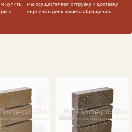
ам купить
мы осуществляем отгрузку и доставку
уры и
кирпича в день вашего обращения.
или вибропресса изделие уплотняется. При правильных
 прессы с программируемыми параметрами давления и
а в цехе. Неправильное распределение материала в
ерпрессованные изделия могут не требовать
ература помещения важны. Для ускорения процесса
езкое высушивание приведёт к поверхностным