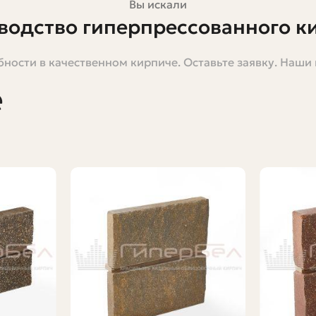
Вы искали
водство гиперпрессованного к
ности в качественном кирпиче. Оставьте заявку. Наши
тичный материал, который за последние годы занял п
одробно расскажу о том, как его производят, какие ма
е
то обращать внимание при организации собственного пр
е слышит про гиперпресс, мог составить целостную кар
е технологические подходы в отрасли: я описываю реа
тво или просто хотите понять, почему этот кирпич отл
писки, они помогут быстро сориентироваться и принять
ич
й методом прессования сухих или слабо увлажнённых 
чается изделие с высокой плотностью, низким водопо
 фасадную поверхность с насыщенной окраской.