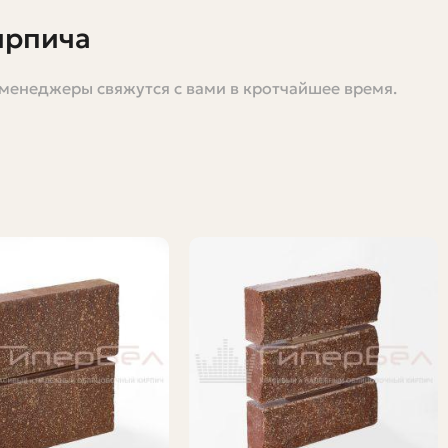
ирпича
 менеджеры свяжутся с вами в кротчайшее время.
рочную нишу в облицовке фасадов, ландшафтном
териалы и оборудование используются, какие
оизводства. Постараюсь писать просто и понятно, без
тину.
льные операции, типичные ошибки и простые способы
ичается от привычных пустотелых или керамических
 правильные решения.
смесей на гидравлическом или вибропрессующем
глощением и хорошей морозостойкостью. Внешне он