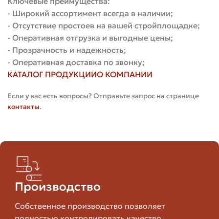
Ключевые преимущества:
- Широкий ассортимент всегда в наличии;
Толстые стены,
- Отсутствие простоев на вашей стройплощадке;
Двойной
250×120×140
несущие
- Оперативная отгрузка и выгодные цены;
(рядовой)
конструкции
- Прозрачность и надежность;
- Оперативная доставка по звонку;
Углы, откосы,
КАТАЛОГ ПРОДУКЦИИ
О КОМПАНИИ
Специальные
фигурные
По заказу
фасонные
декоративные
Если у вас есть вопросы? Отправьте запрос на странице
элементы
контакты
.
Технологический процесс
производства
Производство кирпича — это череда этапов, каждый
Производство
из которых влияет на качество и стоимость.
Собственное производство позволяет
Разберёмся, что происходит от карьера до упаковки и
полностью контролировать качество