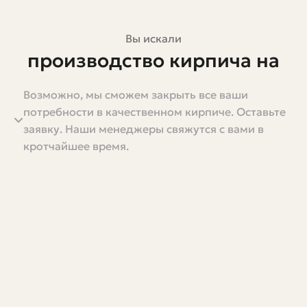
Вы искали
производство кирпича на
заказ
Возможно, мы сможем закрыть все ваши
потребности в качественном кирпиче. Оставьте
Кирпич — не просто стройматериал. Это характер
заявку. Наши менеджеры свяжутся с вами в
дома, фактура улицы и настроение фасада. Заказная
кротчайшее время.
партия кирпича позволяет выйти за рамки
стандартных решений: подобрать цвет, текстуру,
форму и прочностные свойства с учётом конкретной
задачи. В этой статье я подробно расскажу, как
организовано производство кирпича на заказ, какие
бывают технологии, на что обращать внимание при
выборе производителя и как планировать сроки и
бюджет. Текст живой и практичный — чтобы вы могли
шаг за шагом принять решение и сразу понять, на что