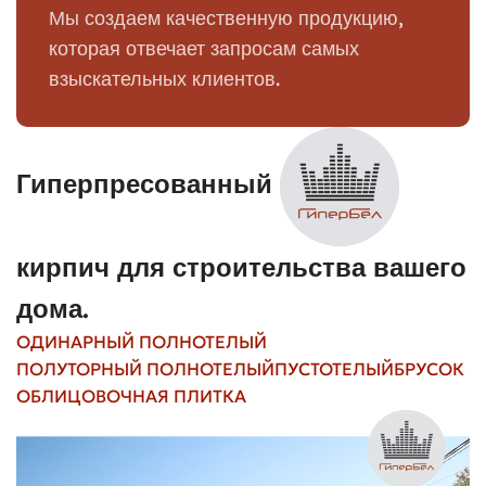
Мы создаем качественную продукцию,
Несущие
которая отвечает запросам самых
Песок +
конструкции,
Силикатный
взыскательных клиентов.
известь
кладка внутри
зданий
Печи, камины,
Рядовой /
Огнеупорные
Гиперпресованный
промышленное
печной
глины
применение
кирпич для строительства вашего
Лицевой
Фасады,
Глина +
дома.
(глазурованный,
декоративные
покрытие
гладкий)
элементы
ОДИНАРНЫЙ ПОЛНОТЕЛЫЙ
ПОЛУТОРНЫЙ ПОЛНОТЕЛЫЙ
ПУСТОТЕЛЫЙ
БРУСОК
ОБЛИЦОВОЧНАЯ ПЛИТКА
Размеры и форматы
Стандартный одинарный кирпич — это ориентир, но на