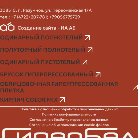
308510, п. Разумное, ул. Первомайская 17А
Производитель обязан предоставить
тел.:
+7 (4722) 207-781
;
+79056775729
сопроводительные документы: сертификаты
испытаний, паспорт партии, рекомендации по
Создание сайта - ИА АБ
хранению и укладке.
ОДИНАРНЫЙ ПОЛНОТЕЛЫЙ
Порядок оформления заказа
ПОЛУТОРНЫЙ ПОЛНОТЕЛЫЙ
ОДИНАРНЫЙ ПУСТОТЕЛЫЙ
Процесс заказа кирпича на заводе несложен, но
требует подготовки. Я опишу оптимальную
БРУСОК ГИПЕРПРЕССОВАННЫЙ
последовательность действий от запроса до приёмки
ОБЛИЦОВОЧНАЯ ГИПЕРПРЕССОВАННАЯ
партии. Это поможет избежать сюрпризов и лишних
ПЛИТКА
затрат.
КИРПИЧ COLOR MIX
Определите назначение и требования — прочность,
Политика в отношении обработки персональных данных
Политика конфиденциальности
морозостойкость, эстетика.
Согласие на обработку персональных данных
Подготовьте образец или референс по цвету и фактуре
Соглашение об использовании cookie-файлов
— фото, кусочек фасада или каталог.