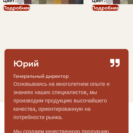
Цвет
Цвет
Дешёвый кирпич может стоить меньше на этапе
Подробнее
Подробнее
покупки, но потребовать вложений позже — ремонт,
усиление фундамента, дополнительная
гидроизоляция. Поэтому перед покупкой всегда
определяю требования к объекту: наружная кладка,
несущая стена, перегородка или временное
ограждение. От этого зависит, где можно сэкономить,
а где экономия опасна.
Юрий
Также важно учитывать логистику. Часто самый
Генеральный директор
дешёвый в магазине кирпич становится дорогим после
Основываясь на многолетнем опыте и
доставки на участок, если продавец далеко или
знаниях наших специалистов, мы
приходится заказывать мелкие партии. Экономия
видна только при расчёте полной стоимости "кирпич +
производим продукцию высочайшего
доставка + разгрузка".
качества, ориентированную на
потребности рынка.
Какие виды кирпича обычно самые
дешёвые
Мы создаем качественную продукцию,