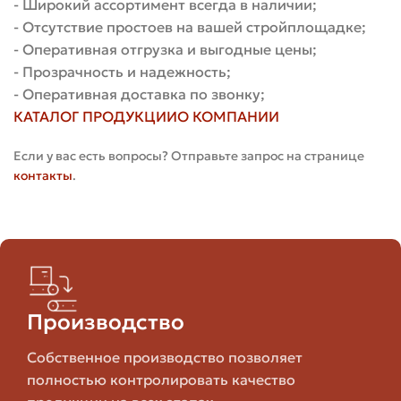
- Широкий ассортимент всегда в наличии;
постройки под навесом — силикатный кирпич часто
- Отсутствие простоев на вашей стройплощадке;
оказывается оптимальным выбором.
- Оперативная отгрузка и выгодные цены;
Пустотелый кирпич — экономия массы
- Прозрачность и надежность;
- Оперативная доставка по звонку;
и стоимости
КАТАЛОГ ПРОДУКЦИИ
О КОМПАНИИ
Пустотелый кирпич (пустоты составляют до 35–50%
Если у вас есть вопросы? Отправьте запрос на странице
объёма) легче и дешевле в производстве. Он дешевле
контакты
.
за единицу и удобнее при кладке: меньше расход
раствора и вес ниже, значит и фундамент можно
сделать проще.
Однако пустоты снижают теплотехнические
характеристики и прочность, поэтому такие кирпичи
чаще применяют для межкомнатных стен и лёгких
Производство
ограждений. Для фасадов или несущих конструкций
Собственное производство позволяет
подбирают более плотные варианты или комбинируют
полностью контролировать качество
с утеплением.