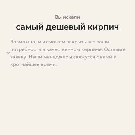
Вы искали
самый дешевый кирпич
Возможно, мы сможем закрыть все ваши
Начнём с простого: слово "дешёвый" само по себе не
потребности в качественном кирпиче. Оставьте
отвечает на главный вопрос — дешёвый в смысле цены
заявку. Наши менеджеры свяжутся с вами в
на единицу или дешёвый с учётом всех расходов на
кротчайшее время.
строительство и эксплуатацию? Я расскажу о том,
какие типы кирпича обычно оказываются самыми
дешёвыми на рынке, почему так происходит, на что
следует смотреть, чтобы не переплатить в
долгосрочной перспективе, и как купить выгодно, не
пожертвовав качеством. Никаких загадок, только
практические вещи и личный опыт.
Статья рассчитана на людей, которые планируют
строительство или ремонт и хотят понять, где