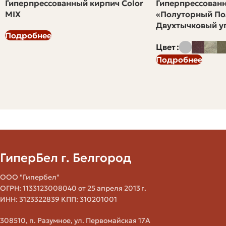
Гиперпрессованный кирпич Color
Гиперпрессован
Сравните пару образцов с тем, что уже использовано
MIX
«Полуторный По
на объекте (если покупаете добор к существующей
Двухтычковый уг
кладке).
Подробнее
Если у вас есть доступ к лаборатории или к
Цвет
специализированному оборудованию, можно
Подробнее
провести испытания на морозостойкость и
водопоглощение, но для большинства сделок
достаточно визуального и механического контроля.
Хранение и логистика складских
остатков кирпича
ГиперБел г. Белгород
Как бы ни был хорош кирпич, неправильное хранение
за пару месяцев может испортить партию. Важно
ООО "Гипербел"
соблюдать простые правила, чтобы отходы остались
ОГРН: 1133123008040 от 25 апреля 2013 г.
ИНН: 3123322839 КПП: 310201001
товарными.
308510, п. Разумное, ул. Первомайская 17А
Кирпич на паллетах следует хранить на ровной и сухой