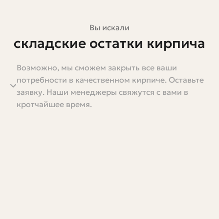
Вы искали
складские остатки кирпича
Возможно, мы сможем закрыть все ваши
Складские остатки кирпича — это не просто досадная
потребности в качественном кирпиче. Оставьте
забота для поставщика или случайная коробка на
заявку. Наши менеджеры свяжутся с вами в
складе. За ними стоят реальные деньги,
кротчайшее время.
неиспользованные ресурсы и возможности для тех, кто
умеет находить выгоду. В этой статье я постараюсь
подробно объяснить, как появляются такие остатки,
чем они отличаются по качеству, как правильно
хранить и продавать кирпич, чтобы снизить убытки и
получить дополнительную прибыль.
Пишу живо и по делу: делюсь наблюдениями,
практическими советами и конкретными шагами. Если
вы управленец склада, владелец малого