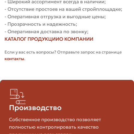
Менее
- Широкий ассортимент всегда в наличии;
популярен для
- Отсутствие простоев на вашей стройплощадке;
Влагопоглощен
фасадов, но
- Оперативная отгрузка и выгодные цены;
важнее; при
Силикатный
широко
хранении
- Прозрачность и надежность;
используется
ухудшается
- Оперативная доставка по звонку;
для внутренних
КАТАЛОГ ПРОДУКЦИИ
О КОМПАНИИ
стен
Если у вас есть вопросы? Отправьте запрос на странице
Важна
контакты
.
Специфический
целостность
Облицовочный
цвет/фактура,
глазури; наличи
фасадный
не подошел
сколов снижает
заказчику
цену
Что важно знать о партии
Производство
При осмотре остатков обратите внимание на
Собственное производство позволяет
целостность паллет, наличие документов и даты
полностью контролировать качество