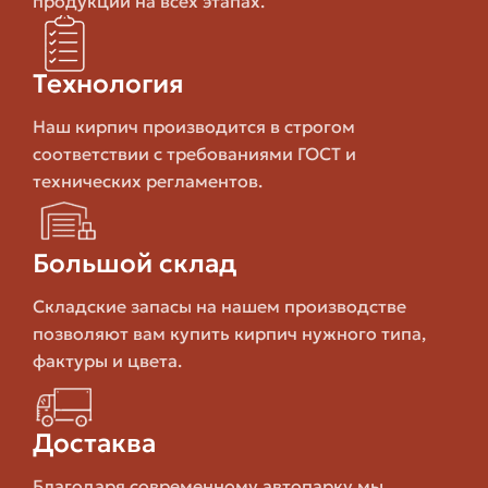
производства. Часто партии одного цвета могут
продукции на всех этапах.
отличаться оттенком от ранее использованных — это
ключевой фактор, если планируется продолжение
Технология
фасадных работ.
Наш кирпич производится в строгом
Не забывайте, что кирпич — это материал с
соответствии с требованиями ГОСТ и
геометрией: размеры и точность формы важны для
технических регламентов.
плотной кладки. Неунифицированные партии создают
дополнительные трудности при работе.
Большой склад
Оценка качества и проверка
остатков
Складские запасы на нашем производстве
позволяют вам купить кирпич нужного типа,
Покупать складские остатки можно с выгодой, но
фактуры и цвета.
сначала нужно оценить качество. Это несложно
сделать по нескольким простым критериям и тестам,
которые часто применяют мастера.
Достаква
Благодаря современному автопарку мы
Перед покупкой осмотрите партию лично или