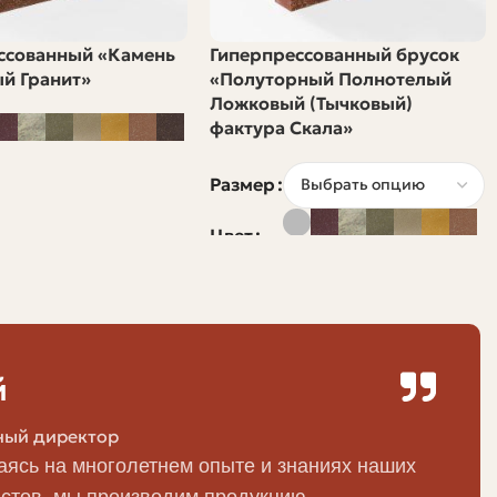
ссованный «Камень
Гиперпрессованный брусок
й Гранит»
«Полуторный Полнотелый
 с добавлением шамота. Характерен хорошей
Ложковый (Тычковый)
фактура Скала»
именяют в промышленных печах и там, где требуется
Размер
ся в конструкциях с особой теплоёмкостью или
Цвет
нь прочный и морозостойкий, но не всегда оптимален
ще берут шамотный кирпич, для облицовки —
й
ный директор
ясь на многолетнем опыте и знаниях наших
стов, мы производим продукцию