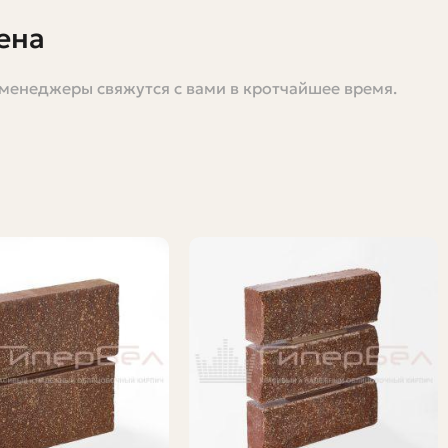
ена
 менеджеры свяжутся с вами в кротчайшее время.
дна из первых и самых животрепещущих тем: сколько
 В этой статье я расскажу про типы печных кирпичей,
и сколько это будет стоить. Пишу просто и по делу,
епады температур и агрессивную среду горения. Если
ть. Поэтому в печном деле используют огнеупорные и
оэтому выбор кирпича — это компромисс между