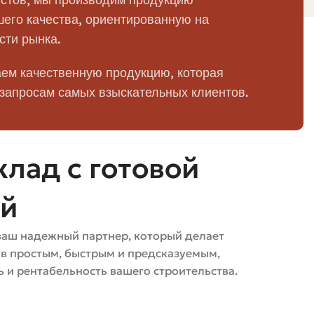
его качества, ориентированную на
сти рынка.
ем качественную продукцию, которая
 запросам самых взыскательных клиентов.
оссийских рублях. Я даю оценки как ориентир; точную
лад с готовой
ей
топку; для облицовки и стен.
ваш надежный партнер, который делает
ов простым, быстрым и предсказуемым,
выбор для топочной камеры; диапазон зависит от
 и рентабельность вашего строительства.