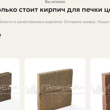
Вы искали
олько стоит кирпич для печки ц
ности в качественном кирпиче. Оставьте заявку. Наши
ржуйка в гараже или большая русская печь в доме — о
делит бюджет на материалы и даже выбор конструкции.
е
окупке и как посчитать, сколько кирпича потребуется 
анный кирпич для печки
ирпича. Их задача — выдерживать сильный нагрев, пер
еменем он треснет, раскрошится или потеряет прочнос
ной стойкостью и минимальной пористостью.
сходы позже: ремонты, замена, риски безопасности. П
ки и чем они отличаются