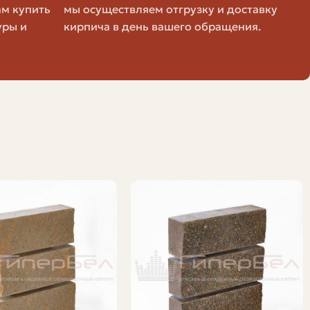
ам купить
мы осуществляем отгрузку и доставку
уры и
кирпича в день вашего обращения.
гмент
порный/фасонный
 мои знакомые мастера. Важно: всегда берите запас на
и самодельные печи, небольшая топка.