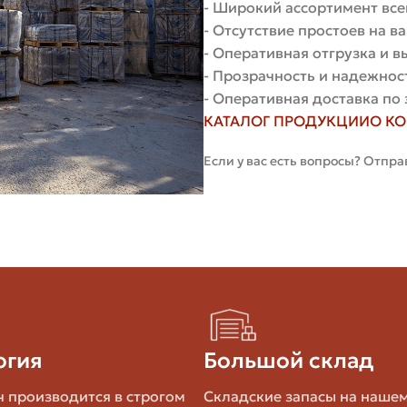
- Широкий ассортимент все
200–800
Для особо нагружен
- Отсутствие простоев на 
- Оперативная отгрузка и 
- Прозрачность и надежнос
Угловые, арочные, 
300–2000+
- Оперативная доставка по 
сложности формы.
КАТАЛОГ ПРОДУКЦИИ
О К
Если у вас есть вопросы? Отпра
ых производителей цена выше, в регионах и у частных 
ть стоимость за кубометр. Возьмём стандартный шамо
 — около 513 штук.
а М³, ₽
Комментарий
огия
Большой склад
 производится в строгом
Складские запасы на наше
Бюджетный шамотны