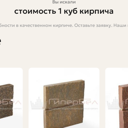
Вы искали
стоимость 1 куб кирпича
ности в качественном кирпиче. Оставьте заявку. Наши
ть. На деле все сложнее. Под «стоимостью 1 куб кирпи
и цену за куб отсортированного материала на складе. В 
е
юджет для вашего проекта. Поясню формулы, приведу 
тва дома, забора или банной печи, важно понимать, за 
из одного куба и какие дополнительные расходы следуе
нятия различать
о могут подразумевать две разные величины:
ирпичей на паллете — объем самого кирпича без учета
ны с раствором, то есть с межплиточным швом.
чество кирпичей в них существенно отличается, а следо