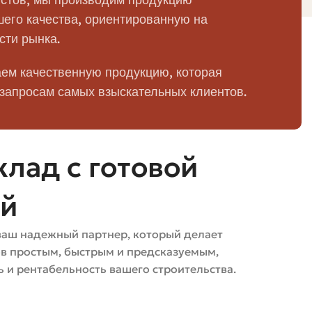
имеют разную себестоимость производства и,
его качества, ориентированную на
сти рынка.
ют цену.
во кладки.
ем качественную продукцию, которая
 запросам самых взыскательных клиентов.
тике.
я статья расходов.
лад с готовой
ции.
пич немного дороже, но с более удобной доставкой и
ей
ваш надежный партнер, который делает
ов простым, быстрым и предсказуемым,
ки дают цену за куб упакованного кирпича, другие —
 и рентабельность вашего строительства.