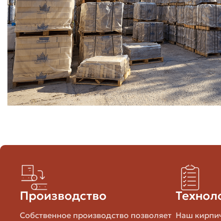
число штук в паллете и объем паллеты;
стоимость доставки на ваш адрес;
условия разгрузки и возможные дополнительные сбор
скидки при большом заказе и условия оплаты.
Только имея эти данные, вы сможете корректно сравни
стоимость за 1 куб кладки, в зависимости от задач.
Формулы и примеры расчета стоим
Дальше простые формулы, которые пригодятся на практи
кубу кладки.
Формула 1 — из цены за штуку в цену за
Если у вас есть цена за одну штуку P (в рублях), то ст
Производство
Технол
Цена за куб = P × N, где N — количество кирпичей в 1 м
Собственное производство позволяет
Наш кирпич