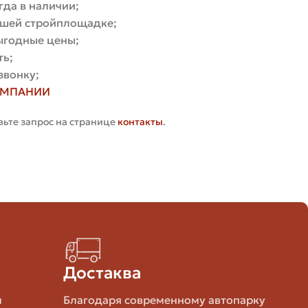
гда в наличии;
вашей стройплощадке;
выгодные цены;
ть;
звонку;
ну — стоимость за 1 куб «чистого» кирпича или
ОМПАНИИ
вьте запрос на странице
контакты
.
 цены за штуку, и как перейти от куба материала к
Достаква
N ≈ 513.
м
Благодаря современному автопарку