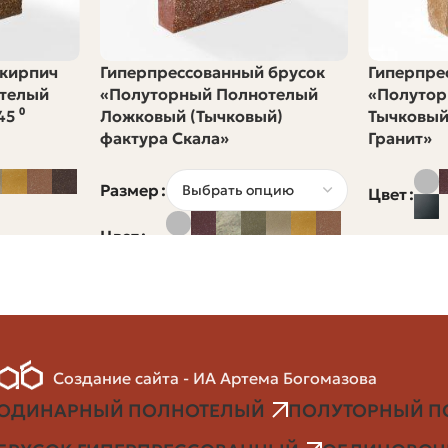
9 234
 кирпич
Гиперпрессованный брусок
Гиперпре
телый
«Полуторный Полнотелый
«Полутор
14 364
5 ⁰
Ложковый (Тычковый)
Тычковый
фактура Скала»
Гранит»
30 780
Размер
Цвет
Цвет
а за штуку × число штук в кубе кладки. В реальном про
которые забывают
щие строители не закладывают в бюджет следующие по
Создание сайта - ИА Артема Богомазова
ОДИНАРНЫЙ ПОЛНОТЕЛЫЙ
ПОЛУТОРНЫЙ П
ии подъездных путей;