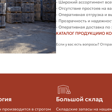
- Широкий ассортимент все
- Отсутствие простоев на 
- Оперативная отгрузка и 
ы;
- Прозрачность и надежнос
- Оперативная доставка по 
ть предложения. Удобно перевести все в единую величи
КАТАЛОГ ПРОДУКЦИИ
О К
Если у вас есть вопросы? Отпра
ости
ке. Я покажу, как получить стоимость куба кирпича из
 куб чистого кирпича
оимость 1 м3 чистого кирпича рассчитывается так:
огия
Большой склад
3 (без раствора). Для стандартного одинарного кирпича 
 производится в строгом
Складские запасы на наше