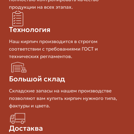
хорошие теплоаккумулирующие свойства. Чаще
продукции на всех этапах.
применяется для внутренних несущих стен,
перегородок и иногда для фасадов с дополнительной
защитой. Меньше устойчив к длительной влажной
Технология
агрессии и агрессивным средам.
Наш кирпич производится в строгом
Плюсы — доступная цена и точная геометрия. Минусы
соответствии с требованиями ГОСТ и
— ниже морозостойкость и устойчивость к влаге по
технических регламентов.
сравнению с керамикой и клинкером.
Шамотный кирпич
Большой склад
Специальный огнеупорный материал для печей и
Складские запасы на нашем производстве
каминов. Он выдерживает высокие температуры и
позволяют вам купить кирпич нужного типа,
используется там, где обычный кирпич не выдержит
фактуры и цвета.
теплового воздействия. При закупке такого кирпича
важно проверить температурный диапазон
применения и форму.
Достаква