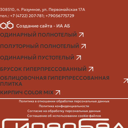
водопоглоще
поглощённой
— лучше для
308510, п. Разумное, ул. Первомайская 17А
Водопоглощение
воды при
фасадов; у
тел.:
+7 (4722) 207-781
;
+79056775729
полном
керамики
погружении
обычно 6–12
Создание сайта - ИА АБ
ОДИНАРНЫЙ ПОЛНОТЕЛЫЙ
Меньшие
ПОЛУТОРНЫЙ ПОЛНОТЕЛЫЙ
Отклонения по
отклонения
Геометрия
размерам и
ускоряют кла
ОДИНАРНЫЙ ПУСТОТЕЛЫЙ
форме
и экономят
раствор
БРУСОК ГИПЕРПРЕССОВАННЫЙ
ОБЛИЦОВОЧНАЯ ГИПЕРПРЕССОВАННАЯ
Проверяйте
ПЛИТКА
партию
Важны для
КИРПИЧ COLOR MIX
Цвет и фактура
визуально,
лицевой кладки
просите обр
Политика в отношении обработки персональных данных
из той же па
Политика конфиденциальности
Согласие на обработку персональных данных
Соглашение об использовании cookie-файлов