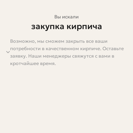
Вы искали
закупка кирпича
Возможно, мы сможем закрыть все ваши
Закупка кирпича — не столько рутинная операция,
потребности в качественном кирпиче. Оставьте
сколько важное решение, от которого зависит
заявку. Наши менеджеры свяжутся с вами в
качество стен, сроки строительства и бюджет. Кажется,
кротчайшее время.
что кирпич — это кирпич, но на практике выбор вида,
поставщика и объёма требует внимания. В этой статье
я подробно расскажу, как подойти к закупке с умом:
какие характеристики важно проверить, как считать
количество, как организовать поставку и хранение,
какие типичные ошибки встречаются на стройке и как
их избежать.
Материал получится практичным и разговорным. Я
делюсь не только общими правилами, но и