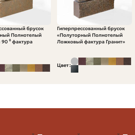
о строительства. Транспорт делает кирпич дороже,
ам.
ссованный брусок
Гиперпрессованный брусок
ный Полнотелый
«Полуторный Полнотелый
 90 ⁰ фактура
Ложковый фактура Гранит»
ича. Основные параметры:
Цвет
роверку, погружение в воду и циклы заморозки.