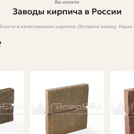
Вы искали
Заводы кирпича в России
ности в качественном кирпиче. Оставьте заявку. Наши
иалов. Его используют для частных домов, таунхаусов
и: как устроено производство, какие виды кирпича де
е
ателю. Я расскажу не только про технологию, но и под
 а другой — дешевле.
 строительства, и тем, кто планирует сотрудничать с з
ства предприятий разного масштаба. Есть крупные за
зводства, где часть операций выполняют вручную. Эт
: доступ к глине, наличие энергоресурсов, транспорт