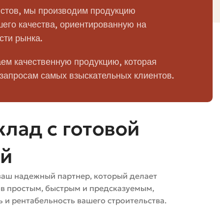
и низким водопоглощением, применяется для мощения
стов, мы производим продукцию
его качества, ориентированную на
сти рынка.
ем качественную продукцию, которая
 запросам самых взыскательных клиентов.
ет стабильность формы и размеров, сокращает брак и
лад с готовой
Недостатки
ей
Низкая производительность,
 фактура
большой расход труда
ваш надежный партнер, который делает
ов простым, быстрым и предсказуемым,
ометрия, подходят
Требует контроля влажности и
 и рентабельность вашего строительства.
большой энергоёмкости