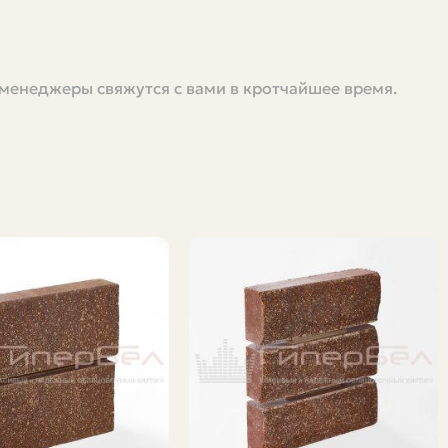
 менеджеры свяжутся с вами в кротчайшее время.
, заборов и сложных инженерных конструкций. Эта
лают, где расположены производственные кластеры,
елюсь наблюдениями из поездок по заводам — тот опыт
аводами. Постараюсь писать просто, без занудства, и
воды с современным оборудованием и
о разброс по технологиям формирует и широкий
ная доступность, рынок сбыта. Поэтому в России