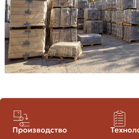
Вибропресс
Прессование под давлением с 
Для силикатного кирпича: паро
Автоклавирование
обработка под давлением
Обжиг и режимы
Обжиг — критически важный этап для керамического и
цвет, прочность и морозостойкость. Современные тунн
больше брака.
На уровне завода важно, чтобы была система контроля
морозостойкость.
Региональные особенности и произ
Производство
Технол