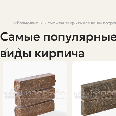
Возможно, мы сможем закрыть все ваши потреб
Кирпич — один из самых понятных строительных матер
статья — подробный взгляд на заводы кирпича в Росси
Самые популярны
какие требования к качеству и что важно знать покуп
помогает понимать, почему один кирпич стоит дороже,
виды кирпича
Материал будет полезен и тем, кто выбирает кирпич для
дать конкретные практические советы.
Краткая характеристика отрасли
Производство кирпича в России — совокупность множе
автоматическими линиями, есть мелкие семейные прои
диапазон цен и характеристик товара.
Основные факторы, определяющие расположение заводов