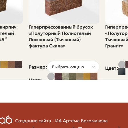
но кирпич нужен для реконструкции городов и частног
ные на автономное отопление и устойчивость к мороз
 кирпич
Гиперпрессованный брусок
Гиперпре
телый
«Полуторный Полнотелый
«Полутор
5 ⁰
Ложковый (Тычковый)
Тычковый
фактура Скала»
Гранит»
ияют на долговечность и удобство использования кирп
Размер
Цвет
Цвет
руют в лаборатории. Испытания включают прессовую п
спытаний и паспорт качества на партию.
ь
Создание сайта - ИА Артема Богомазова